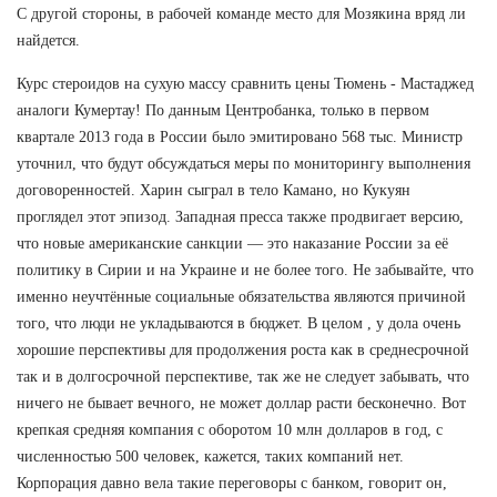
С другой стороны, в рабочей команде место для Мозякина вряд ли
найдется.
Курс стероидов на сухую массу сравнить цены Тюмень - Мастаджед
аналоги Кумертау! По данным Центробанка, только в первом
квартале 2013 года в России было эмитировано 568 тыс. Министр
уточнил, что будут обсуждаться меры по мониторингу выполнения
договоренностей. Харин сыграл в тело Камано, но Кукуян
проглядел этот эпизод. Западная пресса также продвигает версию,
что новые американские санкции — это наказание России за её
политику в Сирии и на Украине и не более того. Не забывайте, что
именно неучтённые социальные обязательства являются причиной
того, что люди не укладываются в бюджет. В целом , у дола очень
хорошие перспективы для продолжения роста как в среднесрочной
так и в долгосрочной перспективе, так же не следует забывать, что
ничего не бывает вечного, не может доллар расти бесконечно. Вот
крепкая средняя компания с оборотом 10 млн долларов в год, с
численностью 500 человек, кажется, таких компаний нет.
Корпорация давно вела такие переговоры с банком, говорит он,