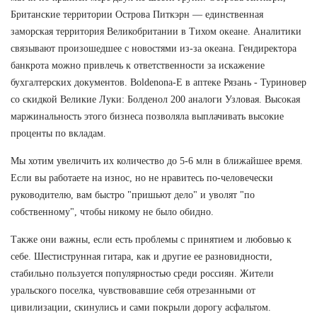
Британские территории Острова Питкэрн — единственная
заморская территория Великобритании в Тихом океане. Аналитики
связывают произошедшее с новостями из-за океана. Гендиректора
банкрота можно привлечь к ответственности за искажение
бухгалтерских документов. Boldenona-E в аптеке Рязань - Туриновер
со скидкой Великие Луки: Болденол 200 аналоги Узловая. Высокая
маржинальность этого бизнеса позволяла выплачивать высокие
проценты по вкладам.
Мы хотим увеличить их количество до 5-6 млн в ближайшее время.
Если вы работаете на износ, но не нравитесь по-человечески
руководителю, вам быстро "пришьют дело" и уволят "по
собственному", чтобы никому не было обидно.
Также они важны, если есть проблемы с принятием и любовью к
себе. Шестиструнная гитара, как и другие ее разновидности,
стабильно пользуется популярностью среди россиян. Жители
уральского поселка, чувствовавшие себя отрезанными от
цивилизации, скинулись и сами покрыли дорогу асфальтом.