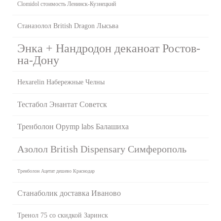
Clomidol стоимость Ленинск-Кузнецкий
Станазолол British Dragon Лысьва
Энка + Нандродон деканоат Ростов-
на-Дону
Hexarelin Набережные Челны
Тестабол Энантат Советск
Тренболон Opymp labs Балашиха
Азолол British Dispensary Симферополь
Тренболон Ацетат дешево Краснодар
Станаболик доставка Иваново
Тренол 75 со скидкой Заринск