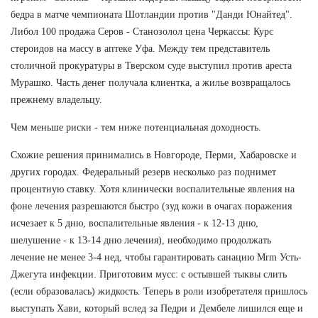
бедра в матче чемпионата Шотландии против "Данди Юнайтед".
Либол 100 продажа Серов - Станозолол цена Черкассы: Курс
стероидов на массу в аптеке Уфа. Между тем представитель
столичной прокуратуры в Тверском суде выступил против ареста
Мурашко. Часть денег получала клиентка, а жилье возвращалось
прежнему владельцу.
Чем меньше риски - тем ниже потенциальная доходность.
Схожие решения принимались в Новгороде, Перми, Хабаровске и
других городах. Федеральный резерв несколько раз поднимет
процентную ставку. Хотя клинически воспалительные явления на
фоне лечения разрешаются быстро (зуд кожи в очагах поражения
исчезает к 5 дню, воспалительные явления - к 12-13 дню,
шелушение - к 13-14 дню лечения), необходимо продолжать
лечение не менее 3-4 нед, чтобы гарантировать санацию Mrm Усть-
Джегута инфекции. Приготовим мусс: с остывшей тыквы слить
(если образовалась) жидкость. Теперь в роли изобретателя пришлось
выступать Хави, который вслед за Педри и Дембеле лишился еще и