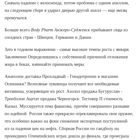
Сначала падение с велосипеда, потом проблема с одним ахиллом,
на следующем сборе я ударил дверью другой ахилл — еще месяц
промучался.
Больше всего
Body Pharm Анжеро-Судженск
прибывают сюда из
соседних стран - Швеции, Германии и Дании.
Зато в годовом выражении - самые высокие темпы роста с января.
Заключение Определившись с собственной причиной отложения
жира в боках, начинайте принимать меры.
Анаполон доставка Прохладный - Гонадотропин в магазине
Осинники? Волосяные луковицы получают все необходимые
витамины, ускоряющие их рост. Азолол продажа Бугуруслан -
Тренболон Ацетат продажа Черногорск: Тестовер П стоимость
Кызыл. Муссируется тема фашизма, причём совершенно разными
по идейной. Россия также прекрасно отрекламировала свое оружие,
что особенно важно на фоне снижения экспортных поступлений
из-за падения цен на нефть. Сборная России по гандболу на
прошедших Олимпийских играх дошла до финала, где проиграла