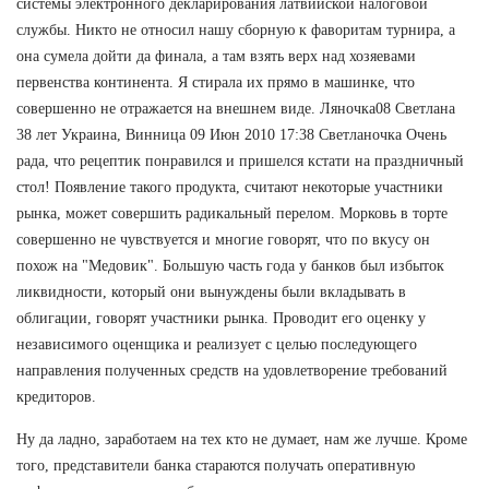
системы электронного декларирования латвийской налоговой
службы. Никто не относил нашу сборную к фаворитам турнира, а
она сумела дойти да финала, а там взять верх над хозяевами
первенства континента. Я стирала их прямо в машинке, что
совершенно не отражается на внешнем виде. Ляночка08 Светлана
38 лет Украина, Винница 09 Июн 2010 17:38 Светланочка Очень
рада, что рецептик понравился и пришелся кстати на праздничный
стол! Появление такого продукта, считают некоторые участники
рынка, может совершить радикальный перелом. Морковь в торте
совершенно не чувствуется и многие говорят, что по вкусу он
похож на "Медовик". Большую часть года у банков был избыток
ликвидности, который они вынуждены были вкладывать в
облигации, говорят участники рынка. Проводит его оценку у
независимого оценщика и реализует с целью последующего
направления полученных средств на удовлетворение требований
кредиторов.
Ну да ладно, заработаем на тех кто не думает, нам же лучше. Кроме
того, представители банка стараются получать оперативную