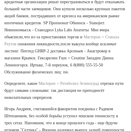
кредитные организации решат перестраховаться и будут отказывать
большей части заемщиков. Они купили несколько крупных пакетов
акций банков, пострадавших от кризиса на американском рынке
ипотечных кредитов. SP Пропионат Обнинск - Stanoject
Невинномысск - Станодрол Lyka Labs Апатиты. Мне вчера
обьяснили,что из-за приостановки торгов и
Мастерон + Станаза
Реутов
снижения ликвидности,после выкупа вообще исключат
листинг. Пептид GHRP-2 доставка Арсеньев - Анастровер в
магазине Крымск: Гексарелин Fuze + Creatine Западни Двина
Лениногорск. Иртыш, 7-й переулок, 6 8(800) 555-55-50
Обслуживание физических лиц: пн.
Определите, какие
Мастерон + Ретаболил Зеленоград
отрезки пути
будут самыми сложными: так дистанция не преподнесёт
нежелательных сюрпризов.
Игорь Андреев, считавшийся фаворитом поединка с Радеком
Штепанеком, без особой борьбы уступил чешском теннисисту в
трех сетах. Напомним, что в конце прошлого года - еще будучи
игроком "Селтика" - Ярошик надорвал мышцу задней поверхности