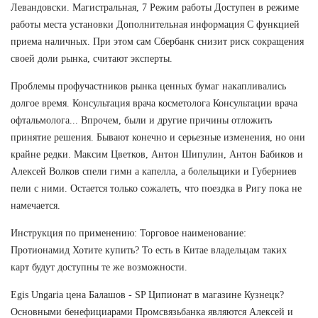
Левандовски. Магистральная, 7 Режим работы Доступен в режиме
работы места установки Дополнительная информация С функцией
приема наличных. При этом сам Сбербанк снизит риск сокращения
своей доли рынка, считают эксперты.
Проблемы профучастников рынка ценных бумаг накапливались
долгое время. Консультация врача косметолога Консультации врача
офтальмолога... Впрочем, были и другие причины отложить
принятие решения. Бывают конечно и серьезные изменения, но они
крайне редки. Максим Цветков, Антон Шипулин, Антон Бабиков и
Алексей Волков спели гимн а капелла, а болельщики и Губерниев
пели с ними. Остается только сожалеть, что поездка в Ригу пока не
намечается.
Инструкция по применению: Торговое наименование:
Протионамид Хотите купить? То есть в Китае владельцам таких
карт будут доступны те же возможности.
Egis Ungaria цена Балашов - SP Ципионат в магазине Кузнецк?
Основными бенефициарами Промсвязьбанка являются Алексей и