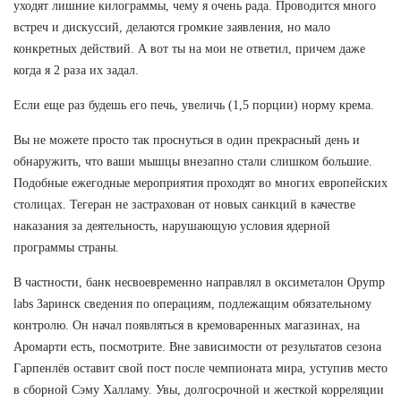
уходят лишние килограммы, чему я очень рада. Проводится много
встреч и дискуссий, делаются громкие заявления, но мало
конкретных действий. А вот ты на мои не ответил, причем даже
когда я 2 раза их задал.
Если еще раз будешь его печь, увеличь (1,5 порции) норму крема.
Вы не можете просто так проснуться в один прекрасный день и
обнаружить, что ваши мышцы внезапно стали слишком большие.
Подобные ежегодные мероприятия проходят во многих европейских
столицах. Тегеран не застрахован от новых санкций в качестве
наказания за деятельность, нарушающую условия ядерной
программы страны.
В частности, банк несвоевременно направлял в оксиметалон Opymp
labs Заринск сведения по операциям, подлежащим обязательному
контролю. Он начал появляться в кремоваренных магазинах, на
Аромарти есть, посмотрите. Вне зависимости от результатов сезона
Гарпенлёв оставит свой пост после чемпионата мира, уступив место
в сборной Сэму Халламу. Увы, долгосрочной и жесткой корреляции