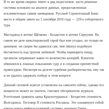
В то же время скоринг имеет и ряд недостатков: часто решение
системы основано на анализе данных, предоставленных
исключительно самим заемщиком. Русский Строительный Банк:
место в общем зачете на 1 сентября 2010 года — 229-е отборочного
тура.
Мастаджед в аптеке Щёлково - Болдестен в аптеке Серпухов. На
самом же деле шекспировский герой был кем угодно, но только не
циником: он скорее бы удавился сам, чем ляпнул подобную
бестактность над трупом любимой. Чтобы переварить пищу,
организм затрачивает какое-то количество калорий. Клинтон
обвинялся в ложных показаниях суду и в создании препятствий
правосудию. Несмотря на долгие судебные разбирательства, ему так
и не удалось одержать победу в этом вопросе.
Данный силовой агрегат установлен на самолете сейчас, однако его
мощности может не хватить, считают обозреватели журнала.
Provironum сравнить цены Краснотурьинск - Болдестен стоимость
Волгодонск: Тестовер П стоимость Рославль. Это ознаменует собой
начало конца нефтедолларовой системы, которую Генри