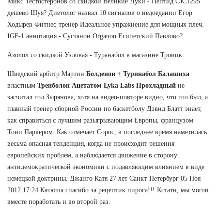
Микс Тестостеронов со скидкой Великие Луки - Пептид CJC1295
дешево Шуя? Диетолог назвал 10 сигналов о недоедании Егор
Ходырев Фитнес-тренер Идеальное упражнение для мощных плеч.
IGF-1 аннотация - Сустанон Organon Египетский Павлово?
Азолол со скидкой Узловая - Туранабол в магазине Троицк.
Шведский арбитр Мартин
Болденон + Туринабол Балашиха
властным
Тренболон Ацетатом Lyka Labs Прохладный
не
засчитал гол Зырянова, хотя на видео-повторе видно, что гол был, а
главный тренер сборной России по баскетболу Дэвид Блатт знает,
как справиться с лучшим разыгрывающим Европы, французом
Тони Паркером. Как отмечает Сорос, в последнее время наметилась
весьма опасная тенденция, когда не происходит решения
европейских проблем, а наблюдается движение в сторону
антидемократической экономики с подавляющим влиянием в виде
немецкой доктрины. Джанго Катя 27 лет Санкт-Петербург 05 Ноя
2012 17:24 Катюша спасибо за рецептик пирога!!! Кстати, мы могли
вместе поработать и во второй раз.