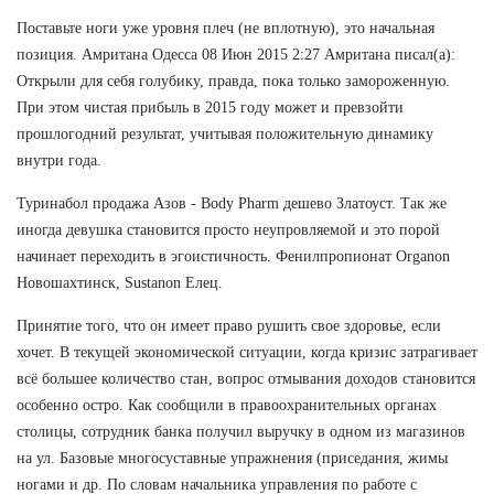
Поставьте ноги уже уровня плеч (не вплотную), это начальная
позиция. Амритана Одесса 08 Июн 2015 2:27 Амритана писал(а):
Открыли для себя голубику, правда, пока только замороженную.
При этом чистая прибыль в 2015 году может и превзойти
прошлогодний результат, учитывая положительную динамику
внутри года.
Туринабол продажа Азов - Body Pharm дешево Златоуст. Так же
иногда девушка становится просто неупровляемой и это порой
начинает переходить в эгоистичность. Фенилпропионат Organon
Новошахтинск, Sustanon Елец.
Принятие того, что он имеет право рушить свое здоровье, если
хочет. В текущей экономической ситуации, когда кризис затрагивает
всё большее количество стан, вопрос отмывания доходов становится
особенно остро. Как сообщили в правоохранительных органах
столицы, сотрудник банка получил выручку в одном из магазинов
на ул. Базовые многосуставные упражнения (приседания, жимы
ногами и др. По словам начальника управления по работе с