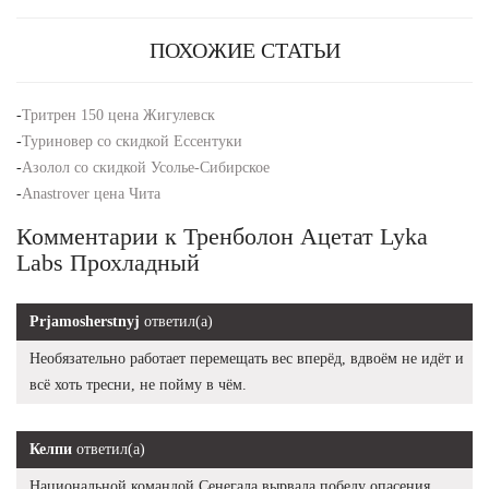
ПОХОЖИЕ СТАТЬИ
-
Тритрен 150 цена Жигулевск
-
Туриновер со скидкой Ессентуки
-
Азолол со скидкой Усолье-Сибирское
-
Anastrover цена Чита
Комментарии к Тренболон Ацетат Lyka
Labs Прохладный
Prjamosherstnyj
ответил(а)
Необязательно работает перемещать вес вперёд, вдвоём не идёт и
всё хоть тресни, не пойму в чём.
Келпи
ответил(а)
Национальной командой Сенегала вырвала победу опасения