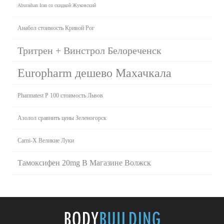
Aburaihan Iran со скидкой Жуковский
Анабол стоимость Кривой Рог
Тритрен + Винстрол Белореченск
Europharm дешево Махачкала
Pharmatest P 100 стоимость Львов
Азолол сравнить цены Зеленогорск
Carni-X Великие Луки
Тамоксифен 20mg В Магазине Волжск