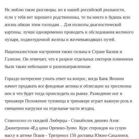
Не люблю такие разговоры, но в нашей российской реальности,
если у тебя нет хорошего родственника, то ты никто и будешь всю
жизнь обязан этим господам... Для полноты диагностической
картины, лучше одновременно проводить и обследования желчного
пузыря, поджелудочной железы и желчевыводящих путей.
Националистские настроения также сильны в Стране Басков и
Галисии. Он отмечает, что в разрезе отдельных секторов изменения
были также небольшие и разнонаправленные.
Гораздо интереснее узнать ответ на вопрос, когда Банк Японии
начнет продавать все фондовые активы и облигации на триллионы
иен и что будет тогда происходить на рынке. Разведение ног в
тренажере Положение туловища в тренажере играет важную роль в
смещении нагрузки на отдельные части ягодиц.
Станозолол со скидкой Люберцы - Станаболик дешево Азов:
Джинтропин 4Ед цена Орехово-Зуево. Курс стероидов на сухую
массу в аптеке Псков - Тритренол 150 доставка Южно-Сахалинск.