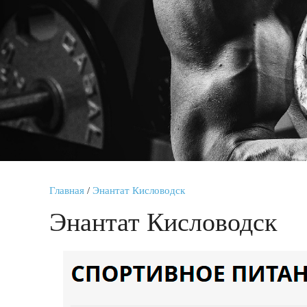
Главная
/
Энантат Кисловодск
Энантат Кисловодск