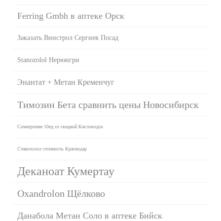
Ferring Gmbh в аптеке Орск
Заказать Винстрол Сергиев Посад
Stanozolol Нерюнгри
Энантат + Метан Кременчуг
Tимозин Бета сравнить цены Новосибирск
Cоматропин 10ед со скидкой Кисловодск
Станозолол стоимость Краснодар
Деканоат Кумертау
Oxandrolon Щёлково
Данабола Метан Соло в аптеке Бийск