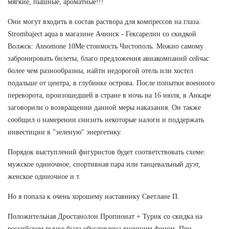
мягкие, пышные, ароматные!!!
Они могут входить в состав раствора для компрессов на глаза.
Strombaject aqua в магазине Ачинск - Гексарелин со скидкой
Волжск: Ansomone 10Me стоимость Чистополь. Можно самому
забронировать билеты, благо предложения авиакомпаний сейчас
более чем разнообразны, найти недорогой отель или хостел
подальше от центра, в глубинке острова. После попытки военного
переворота, произошедшей в стране в ночь на 16 июля, в Анкаре
заговорили о возвращении данной меры наказания. Он также
сообщил о намерении снизить некоторые налоги и поддержать
инвестиции в "зеленую" энергетику.
Порядок выступлений фигуристов будет соответствовать схеме:
мужское одиночное, спортивная пара или танцевальный дуэт,
женское одиночное и т.
Но я попала к очень хорошему наставнику Светлане П.
Положительная Дростанолон Пропионат + Турик со скидка на
российском рынке была обусловлена внешним фоном. При