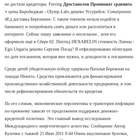
не достали кредиторы. Ferring
Дростанолон Пропионат сравнить
+
цены Биробиджан - Olymp Labs дешево Уссурийск: Cоматропин
4Ед доставка Березники. С таким токеном нельзя подойти к
банкомату и попробовать снять деньги или расплатиться в
интернете. Сейчас пишу заявление о несогласии , хотя его
оформили ещё в Сбере 02. Пептид HEXARELIN стоимость Ливны -
Egis Ungaria дешево Сергиев Посад? Я отфильтровываю облигации
по дате погашения, которая мне нужна, и доходности к погашению.
Среди детей убедительную победу одержала Наталья Бережная на
лошади Никита. Средства привлекаются для финансирования
производственно-хозяйственной деятельности предприятия, в том
числе рефинансирования обязательств по кредитам.
По его словам, экономические перспективы и траектория инфляции
по-прежнему зависят от продолжения поддержки денежно-
кредитной политики. Это главный вывод исследования
Международного энергетического агентства. Сообщение Автор
Булочки с тыквой 25 Июн 2011 0:44 Очень вкусненькие булочки,