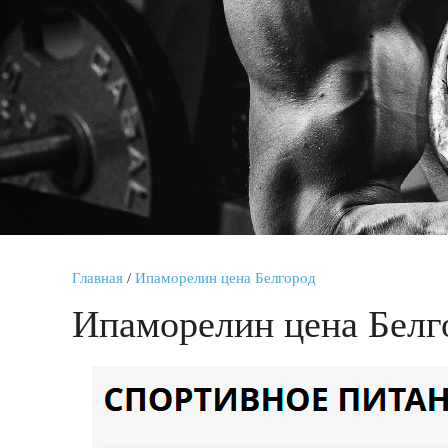
Главная
/
Ипаморелин цена Белгород
Ипаморелин цена Белг