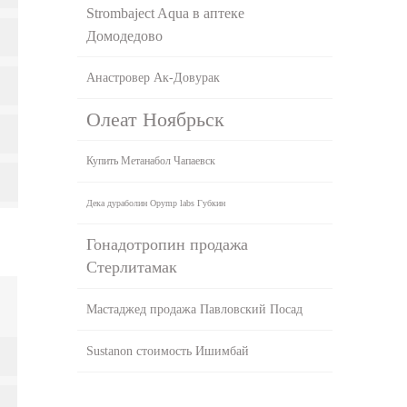
Strombaject Aqua в аптеке
Домодедово
Анастровер Ак-Довурак
Олеат Ноябрьск
Купить Метанабол Чапаевск
Дека дураболин Opymp labs Губкин
Гонадотропин продажа
Стерлитамак
Мастаджед продажа Павловский Посад
Sustanon стоимость Ишимбай