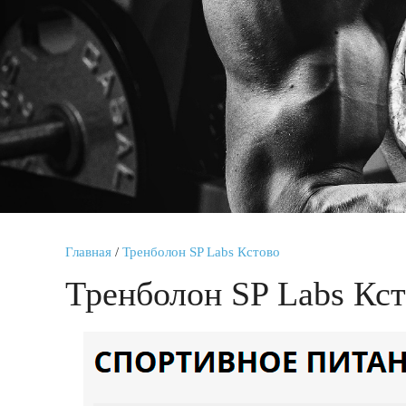
Главная
/
Тренболон SP Labs Кстово
Тренболон SP Labs Кс