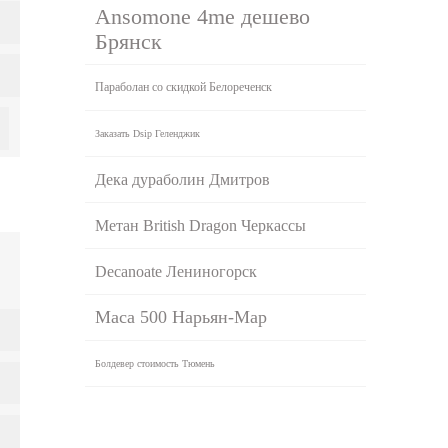
Ansomone 4me дешево
Брянск
Параболан со скидкой Белореченск
Заказать Dsip Геленджик
Дека дураболин Дмитров
Метан British Dragon Черкассы
Decanoate Лениногорск
Maca 500 Нарьян-Мар
Болдевер стоимость Тюмень