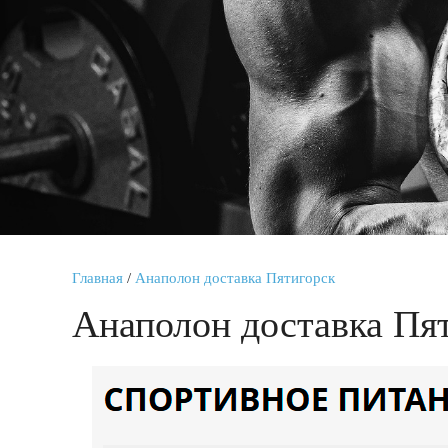
Главная
/
Анаполон доставка Пятигорск
Анаполон доставка Пя