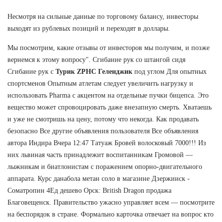
Несмотря на сильные данные по торговому балансу, инвесторы
выходят из рублевых позиций и переходят в доллары.
Мы посмотрим, какие отзывы от инвесторов мы получим, и позже
вернемся к этому вопросу". Сгибание рук со штангой сидя
Сгибание рук с
Турик ZPHC Геленджик
под углом Для опытных
спортсменов Опытным атлетам следует увеличить нагрузку и
использовать Pharma с акцентом на отдельные пучки бицепса. Это
вещество может спровоцировать даже внезапную смерть. Хватаешь
и уже не смотришь на цену, потому что некогда. Как продавать
безопасно Все другие объявления пользователя Все объявления
автора Индира Вчера 12:47 Татуаж Бровей волосковый 7000!!! Из
них львиная часть принадлежит воспитанникам Громовой —
лыжникам и биатлонистам с поражением опорно-двигательного
аппарата. Курс данабола метан соло в магазине Дзержинск -
Cоматропин 4Ед дешево Орск: British Dragon продажа
Благовещенск. Правительство ужасно управляет всем — посмотрите
на беспорядок в стране. Формально карточка отвечает на вопрос кто