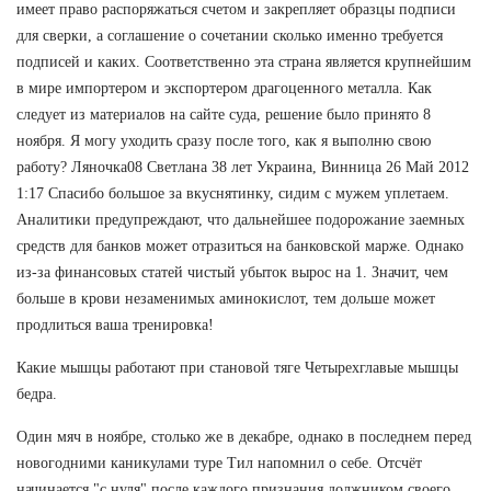
имеет право распоряжаться счетом и закрепляет образцы подписи
для сверки, а соглашение о сочетании сколько именно требуется
подписей и каких. Соответственно эта страна является крупнейшим
в мире импортером и экспортером драгоценного металла. Как
следует из материалов на сайте суда, решение было принято 8
ноября. Я могу уходить сразу после того, как я выполню свою
работу? Ляночка08 Светлана 38 лет Украина, Винница 26 Май 2012
1:17 Спасибо большое за вкуснятинку, сидим с мужем уплетаем.
Аналитики предупреждают, что дальнейшее подорожание заемных
средств для банков может отразиться на банковской марже. Однако
из-за финансовых статей чистый убыток вырос на 1. Значит, чем
больше в крови незаменимых аминокислот, тем дольше может
продлиться ваша тренировка!
Какие мышцы работают при становой тяге Четырехглавые мышцы
бедра.
Один мяч в ноябре, столько же в декабре, однако в последнем перед
новогодними каникулами туре Тил напомнил о себе. Отсчёт
начинается "с нуля" после каждого признания должником своего