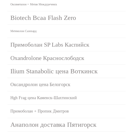
Оксиметалон + Метан Междуреченск
Biotech Bcaa Flash Zero
Метенолон Салехард
Примоболан SP Labs Каспийск
Oxandrolone Краснослободск
Ilium Stanabolic цена Воткинск
Оксандролон цена Белогорск
Hgh Frag цена Каменск-Шахтинский
Примоболан + Пропик Дмитров
Анаполон доставка Пятигорск