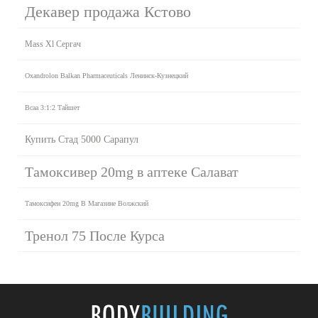
Декавер продажа Кстово
Mass Xl Сергач
Oxandrolon Balkan Pharmaceuticals Ленинск-Кузнецкий
Bcaa 3:1:2 Тайшет
Купить Стад 5000 Сарапул
Тамоксивер 20mg в аптеке Салават
Тамоксифен 20mg В Магазине Волжский
Тренол 75 После Курса