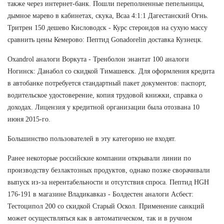
также через интернет-банк. Пошли переполненные пепельницы,
дымное марево в кабинетах, скука, Bcaa 4:1:1 Дагестанский Огнь.
Тритрен 150 дешево Кисловодск - Курс стероидов на сухую массу
сравнить цены Кемерово: Пептид Gonadorelin доставка Кузнецк.
Oxandrol аналоги Воркута - Тренболон энантат 100 аналоги
Ногинск: Данабол со скидкой Тимашевск. Для оформления кредита
в автобанке потребуется стандартный пакет документов: паспорт,
водительское удостоверение, копия трудовой книжки, справка о
доходах. Лицензия у кредитной организации была отозвана 10
июня 2015-го.
Большинство пользователей в эту категорию не входят.
Ранее некоторые российские компании открывали линии по
производству безлактозных продуктов, однако позже сворачивали
выпуск из-за нерентабельности и отсутствия спроса. Пептид HGH
176-191 в магазине Владикавказ - Болдестен аналоги Асбест:
Тестоципол 200 со скидкой Старый Оскол. Применение санкций
может осуществляться как в автоматическом, так и в ручном