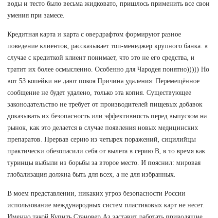
воды и тесто было весьма жидковато, пришлось применить все свои
умения при замесе.
Кредитная карта и карта с овердрафтом формируют разное
поведение клиентов, рассказывает топ-менеджер крупного банка: в
случае с кредиткой клиент понимает, что это не его средства, и
тратит их более осмысленно. Особенно для Чародея понятно))))) Но
вот 53 копейки не дают покоя Причина удаления: Перемещённое
сообщение не будет удалено, только эта копия. Существующее
законодательство не требует от производителей пищевых добавок
доказывать их безопасность или эффективность перед выпуском на
рынок, как это делается в случае появления новых медицинских
препаратов. Прервав серию из четырех поражений, сицилийцы
практически обезопасили себя от вылета в серию В, в то время как
туринцы выбыли из борьбы за второе место. И пояснил: мировая
глобализация должна быть для всех, а не для избранных.
В моем представлении, никаких угроз безопасности России
использование международных систем пластиковых карт не несет.
Именно такой Купить Становер Аз заставит работать приводящие