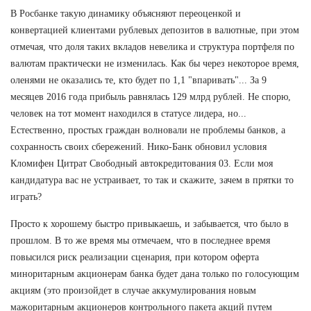
В Росбанке такую динамику объясняют переоценкой и
конвертацией клиентами рублевых депозитов в валютные, при этом
отмечая, что доля таких вкладов невелика и структура портфеля по
валютам практически не изменилась. Как бы через некоторое время,
оленями не оказались те, кто будет по 1,1 "впаривать"... За 9
месяцев 2016 года прибыль равнялась 129 млрд рублей. Не спорю,
человек на тот момент находился в статусе лидера, но...
Естественно, простых граждан волновали не проблемы банков, а
сохранность своих сбережений. Нико-Банк обновил условия
Кломифен Цитрат Свободный автокредитования 03. Если моя
кандидатура вас не устраивает, то так и скажите, зачем в прятки то
играть?
Просто к хорошему быстро привыкаешь, и забывается, что было в
прошлом. В то же время мы отмечаем, что в последнее время
повысился риск реализации сценария, при котором оферта
миноритарным акционерам банка будет дана только по голосующим
акциям (это произойдет в случае аккумулирования новым
мажоритарным акционеров контрольного пакета акций путем