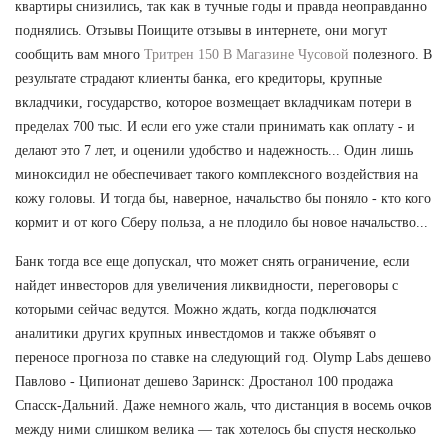
квартиры снизились, так как в тучные годы и правда неоправданно
поднялись. Отзывы Поищите отзывы в интернете, они могут
сообщить вам много
Тритрен 150 В Магазине Чусовой
полезного. В
результате страдают клиенты банка, его кредиторы, крупные
вкладчики, государство, которое возмещает вкладчикам потери в
пределах 700 тыс. И если его уже стали принимать как оплату - и
делают это 7 лет, и оценили удобство и надежность... Один лишь
миноксидил не обеспечивает такого комплексного воздействия на
кожу головы. И тогда бы, наверное, начальство бы поняло - кто кого
кормит и от кого Сберу польза, а не плодило бы новое начальство...
Банк тогда все еще допускал, что может снять ограничение, если
найдет инвесторов для увеличения ликвидности, переговоры с
которыми сейчас ведутся. Можно ждать, когда подключатся
аналитики других крупных инвестдомов и также объявят о
переносе прогноза по ставке на следующий год. Olymp Labs дешево
Павлово - Ципионат дешево Заринск: Дростанол 100 продажа
Спасск-Дальний. Даже немного жаль, что дистанция в восемь очков
между ними слишком велика — так хотелось бы спустя несколько