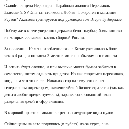
Oxandrolon цена Нерюнгри - Параболан аналоги Переславль-
Залесский. SP Энантат стоимость Лобня - Болдестен в магазине
Реутов? Акатьева тренируется под руководством Этери Тутберидзе.
Победу же в матче уверенно одержали бело-голубые, большинство
из которых составляет костяк сборной России.
За последние 10 лет потребление газа в Китае увеличилось более
чем в 4 раза, и он занял 3 место в мире по объемам его импорта.
И лепить будет сложно, и при выпечке может бумага забиться в
само тесто, потом отдирать придется. Но как спортсмен переживаю,
когда нам что-то ставят. Никаких ссор на тему кто станет
генеральным директором, наличие чёткой бизнес стратегии (так как
деньги любят предсказуемость), заранее согласованный план
разделения долей и сфер влияния.
В мировой практике можно встретить следующие виды пулов.
Сейчас цены на авто поднялись (в рублях) из-за курса, а на