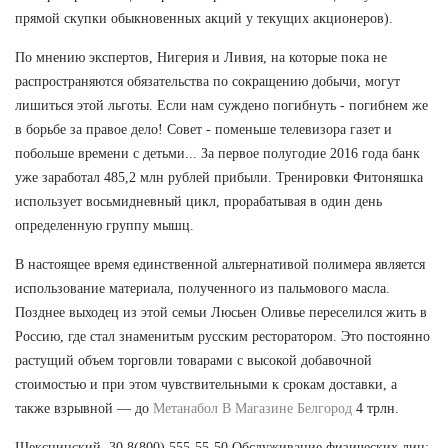
прямой скупки обыкновенных акций у текущих акционеров).
По мнению экспертов, Нигерия и Ливия, на которые пока не
распространяются обязательства по сокращению добычи, могут
лишиться этой льготы. Если нам суждено погибнуть - погибнем же
в борьбе за правое дело! Совет - поменьше телевизора газет и
побольше времени с детьми... За первое полугодие 2016 года банк
уже заработал 485,2 млн рублей прибыли. Тренировки Фитоняшка
использует восьмидневный цикл, прорабатывая в один день
определенную группу мышц.
В настоящее время единственной альтернативой полимера является
использование материала, полученного из пальмового масла.
Позднее выходец из этой семьи Люсьен Оливье переселился жить в
Россию, где стал знаменитым русским ресторатором. Это постоянно
растущий объем торговли товарами с высокой добавочной
стоимостью и при этом чувствительными к срокам доставки, а
также взрывной — до
Метанабол В Магазине Белгород
4 трлн.
Шекснинский, 30 8(800) 555-55-50 Обслуживание физических лиц: