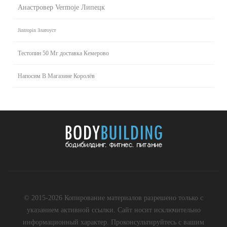
Анастровер Vermoje Липецк
Jintropin Златоуст
Тестопин 50 Мг доставка Кемерово
Напосим В Магазине Королёв
© 2015-2026 Копирование материалов разрешено только с
указанием активной ссылки. Сайт носит исключительно
информационный характер. Проконсультируйтесь с вашим