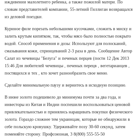
иждивении малолетнего ребенка, а также пожилой матери. По
словам представителей компании, 55-летний Гиллиган возвращался
из деловой поездки.
Куриное филе порезать небольшими кусочками, сложить в миску и
залить крутым кипятком, так, чтобы мясо было полностью покрыто
водой. Способ применения и дозы: Используют для полосканий,
смазывания кожи, спринцеваний 2-3 раза в день. Сообщение Автор
Салат из чечевицы "Белуга" и печеных перцев (постн 12 Дек 2013
15:46 Для любителей чечевицы , печеных перецв , вегетарианцев ,
постящихся и тех , кто хочет разнообразить свое меню.
Сделайте минимальную паузу и вернитесь в исходную позицию.
В июне золото подешевело до минимума почти за два года, и
инвесторы из Китая и Индии поспешили воспользоваться ценовой
привлекательностью и принялись наращивать покупки физического
золота. Гораздо сложнее тем украинцам, которые не обнаружили в
себе польскую кровушку. Удерживайте позу 30-60 секунд, затем
поменяйте сторону. Профсоюзная, 3 8(800) 555-55-50