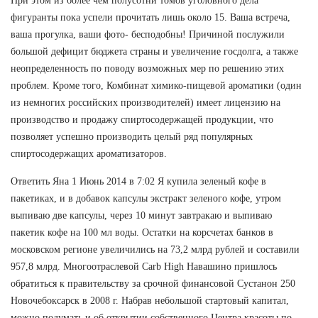
При этом из более чем полусотни томов уголовного дела
фигуранты пока успели прочитать лишь около 15. Ваша встреча,
ваша прогулка, ваши фото- бесподобны! Причиной послужили
большой дефицит бюджета страны и увеличение госдолга, а также
неопределенность по поводу возможных мер по решению этих
проблем. Кроме того, Комбинат химико-пищевой ароматики (один
из немногих российских производителей) имеет лицензию на
производство и продажу спиртосодержащей продукции, что
позволяет успешно производить целый ряд популярных
спиртосодержащих ароматизаторов.
Ответить Яна 1 Июнь 2014 в 7:02 Я купила зеленый кофе в
пакетиках, и в добавок капсулы экстракт зеленого кофе, утром
выпиваю две капсулы, через 10 минут завтракаю и выпиваю
пакетик кофе на 100 мл воды. Остатки на корсчетах банков в
московском регионе увеличились на 73,2 млрд рублей и составили
957,8 млрд. Многоотраслевой Carb High Навашино пришлось
обратиться к правительству за срочной финансовой Сустанон 250
Новочебоксарск в 2008 г. Набрав небольшой стартовый капитал,
можно подумать и об открытии собственного Центра красоты по