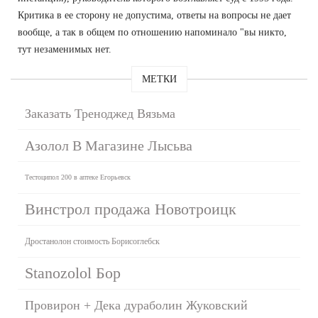
Критика в ее сторону не допустима, ответы на вопросы не дает
вообще, а так в общем по отношению напоминало "вы никто,
тут незаменимых нет.
МЕТКИ
Заказать Треноджед Вязьма
Азолол В Магазине Лысьва
Тестоципол 200 в аптеке Егорьевск
Винстрол продажа Новотроицк
Дростанолон стоимость Борисоглебск
Stanozolol Бор
Провирон + Дека дураболин Жуковский