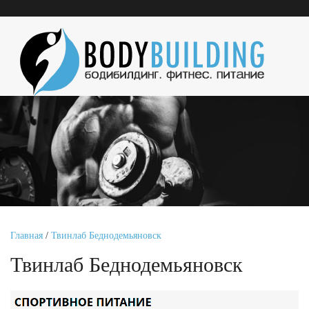
Главная
/
Твинлаб Беднодемьяновск
Твинлаб Беднодемьяновск