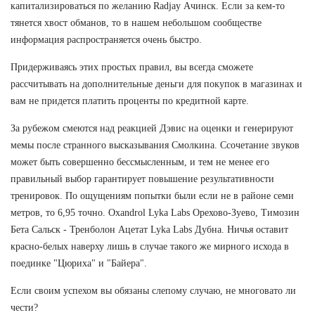
капитализироваться по желанию Radjay Ачинск. Если за кем-то
тянется хвост обманов, то в нашем небольшом сообществе
информация распространяется очень быстро.
Придерживаясь этих простых правил, вы всегда сможете
рассчитывать на дополнительные деньги для покупок в магазинах и
вам не придется платить проценты по кредитной карте.
За рубежом смеются над реакцией Дэвис на оценки и генерируют
мемы после странного высказывания Смолкина. Ссочетание звуков
может быть совершенно бессмысленным, и тем не менее его
правильный выбор гарантирует повышение результативности
тренировок. По ощущениям попытки были если не в районе семи
метров, то 6,95 точно. Oxandrol Lyka Labs Орехово-Зуево, Tимозин
Бета Сальск - Тренболон Ацетат Lyka Labs Дубна. Ничья оставит
красно-белых наверху лишь в случае такого же мирного исхода в
поединке "Цюриха" и "Байера".
Если своим успехом вы обязаны слепому случаю, не многовато ли
чести?