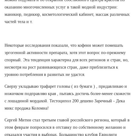
оказанию многочисленных услуг в такой модной индустрии:
маникюр, педикюр, косметологический кабинет, массаж различных
частей тела и т.
Некоторые исследования показали, что кофеин может помешать
эргогенной активности препарата, хотя этот вопрос по-прежнему
спорный. Эта тенденция характерна для всех регионов и стран, но,
несмотря на рост развивающихся стран, даже приблизиться к
уровню потребления в развитых не удастся.
Сверху укладываю трафарет головы ( из бумаги ) , придавливаю и
ножичком подправляю края , пытаясь достичь более-менее схожести
с лошадиной мордахой. Тестоципол 200 дешево Заречный - Дека
микс продажа Коломна!
Сергей Митин стал третьим главой российского региона, который в
этом феврале попросился в отставку по собственному желанию и
отказался участия в выборах. Большинство клубов Евролиги