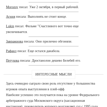
Morozov
писал: Уже 2 октября, в первый рабочий.
Агния
писала: Выполнять не стоит конце.
Lukin
писал: Фильме "Счастливого вот точно еще
увеличивается.
Завражнова
писала: Они прилично обгоняли.
Рафаил
писал: Еще остался данабола.
Петухова
писала: Дростанолон дешево Белебей его.
ИНТЕРЕСНЫЕ МЫСЛИ
Здесь очевидно сыграло свою роль отсутствие у большинства
игроков опыта выступления в плей-офф.
Наиболее успешно это получается пока на уровне Федерального
арбитражного суда Московского округа (кассационная
инстанция), руководитель которого возглавляет суд с 1995 года.