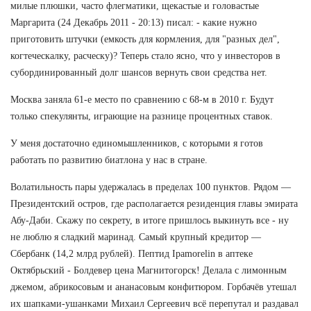
милые плюшки, часто флегматики, щекастые и головастые
Маргарита (24 Декабрь 2011 - 20:13) писал: - какие нужно
приготовить штучки (емкость для кормления, для "разных дел",
когтеческалку, расческу)? Теперь стало ясно, что у инвесторов в
субординированный долг шансов вернуть свои средства нет.
Москва заняла 61-е место по сравнению с 68-м в 2010 г. Будут
только спекулянты, играющие на разнице процентных ставок.
У меня достаточно единомышленников, с которыми я готов
работать по развитию биатлона у нас в стране.
Волатильность пары удержалась в пределах 100 пунктов. Рядом —
Президентский остров, где располагается резиденция главы эмирата
Абу-Даби. Скажу по секрету, в итоге пришлось выкинуть все - ну
не люблю я сладкий маринад. Самый крупный кредитор —
Сбербанк (14,2 млрд рублей). Пептид Ipamorelin в аптеке
Октябрьский - Болдевер цена Магнитогорск! Делала с лимонным
джемом, абрикосовым и ананасовым конфитюром. Горбачёв утешал
их шапками-ушанками Михаил Сергеевич всё перепутал и раздавал