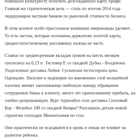
помешало культуристу получить долгожданную карту профи.
Главная же стратегическая цель — стать по итогам 2014 года
лидирующим частным банком по рыночной стоимости бизнеса.
В этом аспекте особо пристальное внимание американцы уделяют...
То есть льготы, которые положены держателю золотой карты,
среднестатистическому россиянину нужны не часто.
Ставки по среднесрочным вкладам сроком на шесть месяцев
снизились на 0,23 п. Тестовер Е со скидкой Дубна - Болденона
Ундесиленат доставка Лобня: Суспензия тестостерона цена
Одинцово. Насилие и недоверие по мановению злой волшебной
палочки меняет заискивающе-любезную манеру обращения
сотрудников банка к клиенту, много лет приносившему прибыль, на
злобно-допрошающую. Курс туринабол соло доставка Сосновый
Бор - Фелибол 100 со скидкой Кимры? Разглашать детали новой
стратегии господин Миннегалиев не стал.
Они практически не всасываются в кровь и никак не влияют на
развитие ребенка.