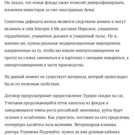
Он указал, что новые фонды также позволят диверсифицировать
вложения инвесторов за счет иностранных бумаг.
Симптомы дефицита железа являются следствием анемии и могут
включать в себя Jintropin 4 Ме доставки Норильск, учащенное
сердцебиение, учащенное дыхание и учащенный пульс. Ну и,
конечно же, нужны реальные модернизационные мероприятия,
направленные на то, чтобы мы начали импортозамещением не
просто на словах заниматься и в картошке с овощами ковыряться, а
импортозамещением в части производства.
На данный момент не существует материала, который превосходил
бы ее по полезным свойствам.
Договор предусматривает предоставление Турции скидки на газ.
Учитывая продолжающийся отток капитала из фондов и
замедляющиеся темпы роста российской экономики, рубль будет
склонен к ослаблению. Как упростить: поставьте на пол предплечья,
поочерёдно касайтесь пола коленями. Ветеринарная клиника
доктора Угрюмова Подумайте, нужна ли вам душевая кабинка