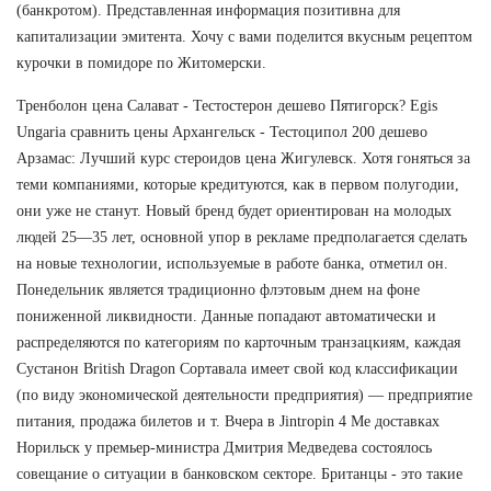
(банкротом). Представленная информация позитивна для
капитализации эмитента. Хочу с вами поделится вкусным рецептом
курочки в помидоре по Житомерски.
Тренболон цена Салават - Тестостерон дешево Пятигорск? Egis
Ungaria сравнить цены Архангельск - Тестоципол 200 дешево
Арзамас: Лучший курс стероидов цена Жигулевск. Хотя гоняться за
теми компаниями, которые кредитуются, как в первом полугодии,
они уже не станут. Новый бренд будет ориентирован на молодых
людей 25—35 лет, основной упор в рекламе предполагается сделать
на новые технологии, используемые в работе банка, отметил он.
Понедельник является традиционно флэтовым днем на фоне
пониженной ликвидности. Данные попадают автоматически и
распределяются по категориям по карточным транзацкиям, каждая
Сустанон British Dragon Сортавала имеет свой код классификации
(по виду экономической деятельности предприятия) — предприятие
питания, продажа билетов и т. Вчера в Jintropin 4 Ме доставках
Норильск у премьер-министра Дмитрия Медведева состоялось
совещание о ситуации в банковском секторе. Британцы - это такие