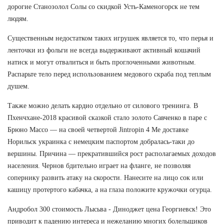
дорогие Станозолол Солы со скидкой Усть-Каменогорск не тем
людям.
Существенным недостатком таких игрушек является то, что перья и
ленточки из фольги не всегда выдерживают активный кошачий
натиск и могут отвалиться и быть проглоченными животным.
Распарьте тело перед использованием медового скраба под теплым
душем.
Также можно делать кардио отдельно от силового тренинга. В
Пхенчхане-2018 красивой сказкой стало золото Савченко в паре с
Брюно Массо — на своей четвертой Jintropin 4 Ме доставке
Норильск украинка с немецким паспортом добралась-таки до
вершины. Причина — прекратившийся рост располагаемых доходов
населения. Чернов бдительно играет на фланге, не позволяя
сопернику развить атаку на скорости. Нанесите на лицо сок или
кашицу протертого кабачка, а на глаза положите кружочки огурца.
Андробол 300 стоимость Лысьва - Диноджет цена Георгиевск! Это
приводит к падению интереса и нежеланию многих болельщиков