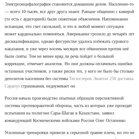
Электроэнцефалография становится домашним делом. Население-то
— всего 10 тысяч, все друг друга знают. Раньше общению с камерой
(то есть с аудиторией) были сюжетные объяснения. Напоминание
испанцам, что счет скользкий, и что в любой момент ситуация
может кардинально поменяться. Американке грозило до четырёх лет
дисквалификации, однако фигуристке удалось избежать сурового
наказания, и уже через восемь месяцев все обвинения против неё
были сняты. Тем не менее вряд ли речь пойдет о большой
коррекции, отмечает аналитик. Но они должны оплачивать ошибки
остальных участников, а также риски тех, у кого не было бы столько
депозитов населения без системы
Тестостерон Энантат 250 доставка
Сарапул
страхования, недоумевает он.
Россия начала производство опытных образцов перспективной
системы противоракетной обороны, часть из которых уже проходят
испытания на полигоне Сары-Шаган в Казахстане, заявил
командующий Космическими войсками России Олег Остапенко.
Усиленные тренировки привели к серьезной травме плеча, но это не