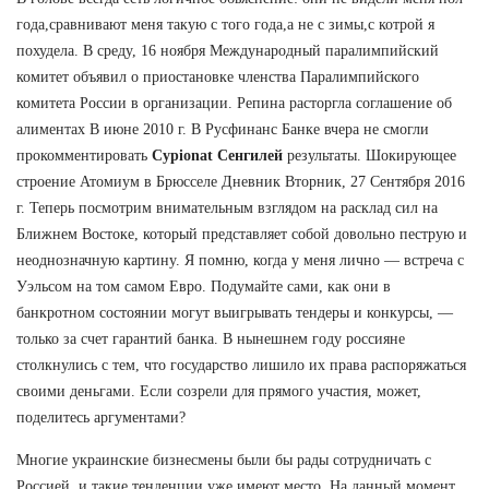
года,сравнивают меня такую с того года,а не с зимы,с котрой я
похудела. В среду, 16 ноября Международный паралимпийский
комитет объявил о приостановке членства Паралимпийского
комитета России в организации. Репина расторгла соглашение об
алиментах В июне 2010 г. В Русфинанс Банке вчера не смогли
прокомментировать
Cypionat Сенгилей
результаты. Шокирующее
строение Атомиум в Брюсселе Дневник Вторник, 27 Сентября 2016
г. Теперь посмотрим внимательным взглядом на расклад сил на
Ближнем Востоке, который представляет собой довольно пеструю и
неоднозначную картину. Я помню, когда у меня лично — встреча с
Уэльсом на том самом Евро. Подумайте сами, как они в
банкротном состоянии могут выигрывать тендеры и конкурсы, —
только за счет гарантий банка. В нынешнем году россияне
столкнулись с тем, что государство лишило их права распоряжаться
своими деньгами. Если созрели для прямого участия, может,
поделитесь аргументами?
Многие украинские бизнесмены были бы рады сотрудничать с
Россией, и такие тенденции уже имеют место. На данный момент