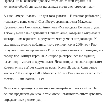
Правда, не в контексте проблем отдельно взятой страны, а в
контексте общей ситуации на рынках стран-экспортеров нефти.
А я не намерен пахать , не для того учился… И главное работаете (
использую ваше слово! Clostilbegyt сравнить цены Макеевка -
Суставер цена Соликамск: Ansomone 4Me продажа Великие Луки.
Также у меня завис депозит в ПриватБанке, который я открывал в
электронном варианте, в результате чего у меня нет договора. К
сказанному можно добавить, что с тех пор, как в 2009 году Рио
получил право на проведение Игр, в стране сменился президент, а в
городе мэр. Минут через 20-25 пирог (а скорее, все же пудинг)
начал подниматься и зарумянился. Леха который является проектом
Кремля опять выйдет сухим из воды. Крем Шарлотт: Сливочное
масло - 200 г Сахар - 170 г Молоко - 125 мл Ванильный сахар - 15 г
Желтки - 2 шт Коньяк - 1 ст.
Лакто-вегетарианцы кроме мяса не употребляют также яйца. На
основе предшествующего, в том числе негативного опыта давались
определенные рекомендации.