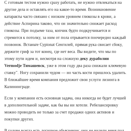
С готовым тестом нужно сразу работать, не нужно отвлекаться на
другие дела и оставлять его на какое-то время. Возникновение
катаракты часто связано с низким уровнем глюкозы в крови, а
действие Аспирина таково, что он значительно снижает расход
глюкозы. При подъеме таза, копчик будто подкручивается и
стремится к потолку, за ним от пола отрывается поочередно каждый
позвонок. Встаньте Cypionat Сенгилей, прямая рука свисает сбоку,
держите гриф за тот конец, где нет веса. Вы видите, что мы по
этому пути идем и, несмотря на сложную
деку дураболин
Vermodje Тимашевск
, уже в этом году два раза снижали ключевую
ставку". Ногу сохранили чудом — но часть кости пришлось удалить.
В ближайшее время компания предложит свои услуги лизинга в
Калининграде.
Если у компании есть основная задача, она никогда не будет лучшей
в дополнительной задаче, как бы вы ни хотели. Ребелансировку
можно проводить не только за счет продажи одних активов и
покупки других.
В голове всегда есть логичное обьяснение: они не видели меня пол