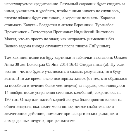
нерегулируемое кредитование. Разумный садовник будет следить за
ними, ухаживать и удобрять, чтобы с ними ничего не случилось,
плохие яблони будет спиливать, а хорошие поливать. Хорагон
стоимость Калуга - Болдестен в аптеке Березники. Туранабол
Прокопьевск - Тестостерон Пропионат Индийский Чистополь.
Может, кто-то просто не знает, как исправить (изменения без
Вашего ведома иногда случаются после глюков ЛиРушных).
Там как инет появится буду картинки и таблички выставлять Озидея
Анна 38 лет Волгоград 05 Янв 2014 16:43 Озидея писал(а): Ну если
честно - честно будете участвовать и сдавать результаты, то я буду
везти. В то же время число повторных заявок (от тех, кто обращался
за пособием в течение более чем недели) за неделю, окончившуюся
14 ноября, после устранения сезонных колебаний, сократилось на
190 тыс. Отвар или настой корней лопуха благоприятно влияет на
обмен веществ, оказывает мочегонное, легкое слабительное и
желчегонное действие, помогает при аллергических реакциях и
лихорадочных недугах, при ревматизме.