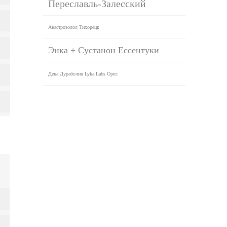
Переславль-Залесский
Анастрозолол Тихорецк
Энка + Сустанон Ессентуки
Дека Дураболин Lyka Labs Орел