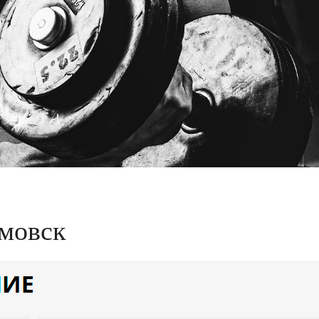
мовск