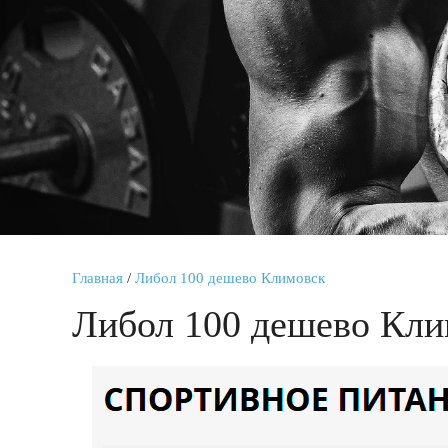
Главная
/
Либол 100 дешево Климовск
Либол 100 дешево Кли