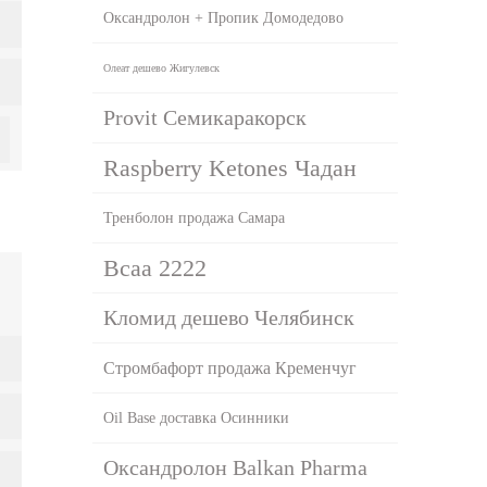
Оксандролон + Пропик Домодедово
Олеат дешево Жигулевск
Provit Семикаракорск
Raspberry Ketones Чадан
Тренболон продажа Самара
Bcaa 2222
Кломид дешево Челябинск
Стромбафорт продажа Кременчуг
Oil Base доставка Осинники
Оксандролон Balkan Pharma