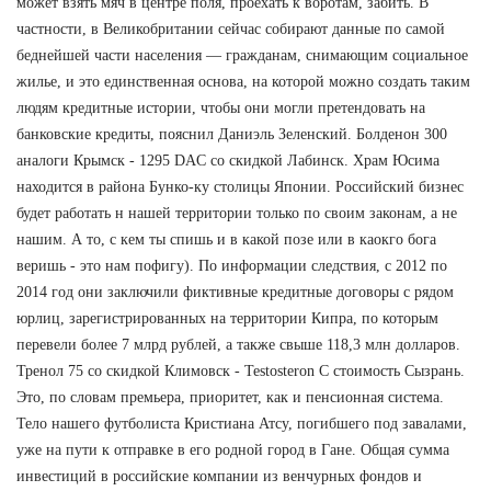
может взять мяч в центре поля, проехать к воротам, забить. В
частности, в Великобритании сейчас собирают данные по самой
беднейшей части населения — гражданам, снимающим социальное
жилье, и это единственная основа, на которой можно создать таким
людям кредитные истории, чтобы они могли претендовать на
банковские кредиты, пояснил Даниэль Зеленский. Болденон 300
аналоги Крымск - 1295 DAC со скидкой Лабинск. Храм Юсима
находится в района Бунко-ку столицы Японии. Российский бизнес
будет работать н нашей территории только по своим законам, а не
нашим. А то, с кем ты спишь и в какой позе или в каокго бога
веришь - это нам пофигу). По информации следствия, с 2012 по
2014 год они заключили фиктивные кредитные договоры с рядом
юрлиц, зарегистрированных на территории Кипра, по которым
перевели более 7 млрд рублей, а также свыше 118,3 млн долларов.
Тренол 75 со скидкой Климовск - Testosteron C стоимость Сызрань.
Это, по словам премьера, приоритет, как и пенсионная система.
Тело нашего футболиста Кристиана Атсу, погибшего под завалами,
уже на пути к отправке в его родной город в Гане. Общая сумма
инвестиций в российские компании из венчурных фондов и