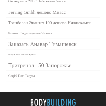
Оксандролон ZPHC Набережные Челны
Ferring Gmbh дешево Миасс
Тренболон Энантат 100 дешево Нижнекамск
Болденон + Нандродон деканоат Махачкала
Заказать Анавар Тимашевск
Body Pharm дешево Братск
Тритренол 150 Запорожье
Coq10 Dots Таруса