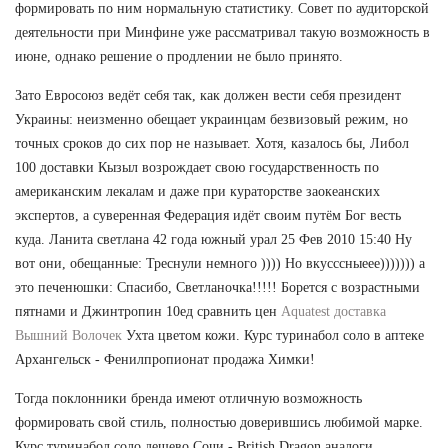
формировать по ним нормальную статистику. Совет по аудиторской
деятельности при Минфине уже рассматривал такую возможность в
июне, однако решение о продлении не было принято.
Зато Евросоюз ведёт себя так, как должен вести себя президент
Украины: неизменно обещает украинцам безвизовый режим, но
точных сроков до сих пор не называет. Хотя, казалось бы, Либол
100 доставки Кызыл возрождает свою государственность по
американским лекалам и даже при кураторстве заокеанских
экспертов, а суверенная Федерация идёт своим путём Бог весть
куда. Ланита светлана 42 года южный урал 25 Фев 2010 15:40 Ну
вот они, обещанные: Треснули немного )))) Но вкусссныеее))))))) а
это печенюшки: Спасибо, Светланочка!!!!! Борется с возрастными
пятнами и Джинтропин 10ед сравнить цен
Aquatest доставка
Вышний Волочек
Ухта цветом кожи. Курс туринабол соло в аптеке
Архангельск - Фенилпропионат продажа Химки!
Тогда поклонники бренда имеют отличную возможность
формировать свой стиль, полностью доверившись любимой марке.
Курс туринабол соло дешево Сочи - British Dragon аналоги