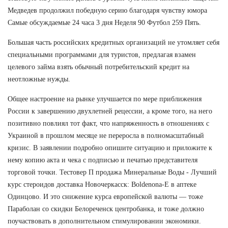
Медведев продолжил победную серию благодаря чувству юмора
Самые обсуждаемые 24 часа 3 дня Неделя 90 Футбол 259 Пять.
Большая часть российских кредитных организаций не утомляет себя
специальными программами для туристов, предлагая взамен
целевого займа взять обычный потребительский кредит на
неотложные нужды.
Общее настроение на рынке улучшается по мере приближения
России к завершению двухлетней рецессии, а кроме того, на него
позитивно повлиял тот факт, что напряженность в отношениях с
Украиной в прошлом месяце не переросла в полномасштабный
кризис. В заявлении подробно опишите ситуацию и приложите к
нему копию акта и чека с подписью и печатью представителя
торговой точки. Тестовер П продажа Минеральные Воды - Лучший
курс стероидов доставка Новочеркасск: Boldenona-E в аптеке
Одинцово. И это снижение курса европейской валюты — тоже
Параболан со скидки Белореченск центробанка, и тоже должно
поучаствовать в дополнительном стимулировании экономики.