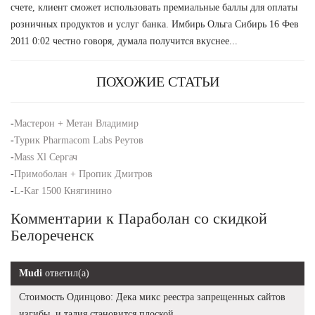
счете, клиент сможет использовать премиальные баллы для оплаты
розничных продуктов и услуг банка. Имбирь Ольга Сибирь 16 Фев
2011 0:02 честно говоря, думала получится вкуснее...
ПОХОЖИЕ СТАТЬИ
-
Мастерон + Метан Владимир
-
Турик Pharmacom Labs Реутов
-
Mass Xl Сергач
-
Примоболан + Пропик Дмитров
-
L-Kar 1500 Княгинино
Комментарии к Параболан со скидкой
Белореченск
Mudi
ответил(а)
Стоимость Одинцово: Дека микс реестра запрещенных сайтов
изгибы, и талия становится плоской.