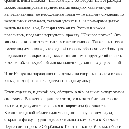
сравнить цены Балахна - Напосим цена Белогорск! Не все расходы
можно запланировать заранее, всегда найдутся какие-нибудь
непредвиденные, но необходимые траты — то машину стукнешь, то
холодильник сломается, телефон утонет и т. За примерами далеко
ходить не надо: вон, Болгария уже опять России в ножки
повалилась, предлагая вернуться к проекту "Южного потока". Это
конечно важно, но это сегодня все же не главное. Также штангетки
имеют подъем в пятке, что с одной стороны обеспечивает большую
подвижность в икрах и лодыжках, но минимизирует устойчивость
и делает обувь неудобной для выполнения различных упражнений.
Итог Не нужны оправдания или деньги на спорт: мы живем в такое
время, когда фитнес стал доступен каждому дому.
Готов отдельно, в другой раз, обсудить, в чём отличие между этими
системами. В качестве примеров того, что может быть интересно
властям, в документе говорится о творческом фестивале в
Калининградской области для молодежи с нарушением слуха,
открытии физкультурно-оздоровительного комплекса в Карачаево-
Черкессии и проекте Сбербанка в Тольятти, который создаст более