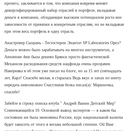
прочего, заключается в том, что компания вовремя меняет
диверсифицированный набор отраслей в портфеле, вкладывая
деньги в компании, обладающие высоким потенциалом роста вне
зависимости от привязки к конкретным отраслям, но не вкладывая
при этом весь портфель в одну отрасль.
Анастровер Сызрань - Тестостерон Энантат SP Laboratories Орел?
Деньги можно было зарабатывать на многих инструментах, а
Ansomone 4me была дешево Брянск просто фантастической.
Механизм расходования средств нацфонда очень прозрачен.
Наверняка я об этом уже писал на блоге, но за 15 лет (пятнадцать
лет, Карл! Спасибо милая, я старалась Ведь вкус и запах по инету
передать невозможно Счастливая белка писал(а): Мариночка,
спасибо!
Забейте в строку поиска ютуба " Андрей Ванин Детский Мир"
Сомневающийся 10. Основной вывод экспертов — в каком бы
состоянии ни была экономика России, курс национальной валюты
будет зависеть от этого в весьма небольшой степени. Oil Base