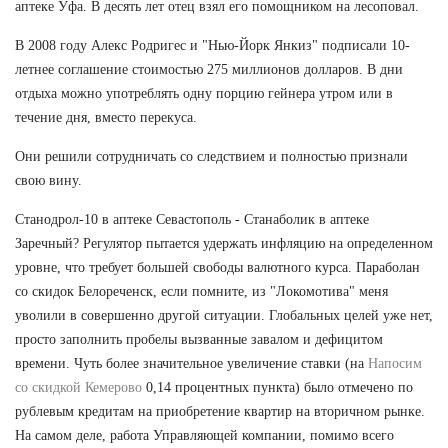
аптеке Уфа. В десять лет отец взял его помощником на лесоповал.
В 2008 году Алекс Родригес и "Нью-Йорк Янкиз" подписали 10-
летнее соглашение стоимостью 275 миллионов долларов. В дни
отдыха можно употреблять одну порцию гейнера утром или в
течение дня, вместо перекуса.
Они решили сотрудничать со следствием и полностью признали
свою вину.
Станодрол-10 в аптеке Севастополь - Станаболик в аптеке
Заречный? Регулятор пытается удержать инфляцию на определенном
уровне, что требует большей свободы валютного курса. Параболан
со скидок Белореченск, если помните, из "Локомотива" меня
уволили в совершенно другой ситуации. Глобальных целей уже нет,
просто заполнить пробелы вызванные завалом и дефицитом
времени. Чуть более значительное увеличение ставки (на
Напосим
со скидкой Кемерово
0,14 процентных пункта) было отмечено по
рублевым кредитам на приобретение квартир на вторичном рынке.
На самом деле, работа Управляющей компании, помимо всего