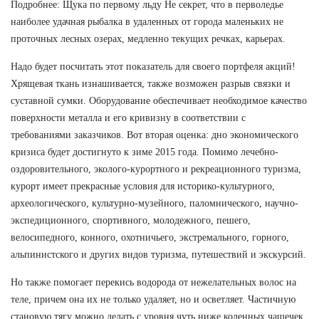
Подробнее: Щука по первому льду Не секрет, что в перволедье
наиболее удачная рыбалка в удаленных от города маленьких не
проточных лесных озерах, медленно текущих речках, карьерах.
Надо будет посчитать этот показатель для своего портфеля акций!
Хрящевая ткань изнашивается, также возможен разрыв связки и
суставной сумки. Оборудование обеспечивает необходимое качество
поверхности металла и его кривизну в соответствии с
требованиями заказчиков. Вот вторая оценка: дно экономического
кризиса будет достигнуто к зиме 2015 года. Помимо лечебно-
оздоровительного, эколого-курортного и рекреационного туризма,
курорт имеет прекрасные условия для историко-культурного,
археологического, культурно-музейного, паломнического, научно-
экспедиционного, спортивного, молодежного, пешего,
велосипедного, конного, охотничьего, экстремального, горного,
альпинистского и других видов туризма, путешествий и экскурсий.
Но также помогает перекись водорода от нежелательных волос на
теле, причем она их не только удаляет, но и осветляет. Частичную
становую тягу можно делать с уровня чуть ниже коленных чащечек.