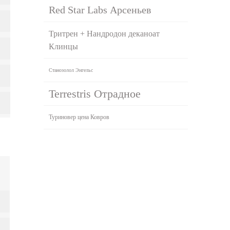
Red Star Labs Арсеньев
Тритрен + Нандродон деканоат
Клинцы
Станозолол Энгельс
Terrestris Отрадное
Туриновер цена Ковров