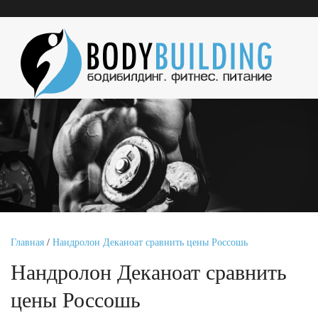
Главная
/
Нандролон Деканоат сравнить цены Россошь
Нандролон Деканоат сравнить
цены Россошь