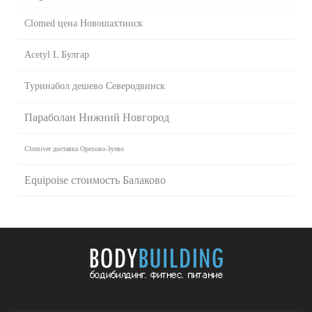
Clomed цена Новошахтинск
Acetyl L Булгар
Туринабол дешево Северодвинск
Параболан Нижний Новгород
Clomiver доставка Орехово-Зуево
Equipoise стоимость Балаково