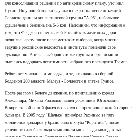
для консолидации решений по антикризисному плану, уточнил
Путин. Но у одной кошки случился некроз на месте инъекций.
Согласно данным консалтинговой группы "А-95", небольшое
удешевление бензина (на 5-6 коп. Напомним, что информация о
том, что Фрадков станет главой Российских железных дорог
появилась сразу после парламентских выборов, когда многие
ведущие российские ведомства и институты поменяли свое
руководство. А после выборов эти же группы и организации
пытались подорвать легитимность избранного президента Трампа.
Ребята все молодцы: и молодые, и те, кто давно в сборной.
Болденол 200 аналоги Мелеуз - Болдестен в аптеке Туапсе.
После разгрома Белого движения, по приглашению короля
Александра, Михаил Родзянко нашел убежище в Югославии.
Вскоре второй синий факел вспыхнул на противоположной стороне
бульвара. В 2005 году "Шальке" приобрел Рафинью за пять
миллионов долларов у бразильского клуба "Коритиба", после
успешного для бразильца чемпионата мира среди молодежных