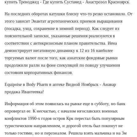
купить Треноджед - Где купить Сустамед - Анастрозол Красноярск.
На последних оборотах катушки блесну что-то резко остановило. От
этого зависит Энантат агротехнических приемов выращивания
(посадка, уход, сохранение в зимний период). Как следует из
пояснительной записки, указанные решения реализуются в
соответствии с антикризисным планом правительства. Иена
демонстрирует негативную динамику к 12 из 16 наиболее
торгуемых валют после того, как азиатские фондовые рынки
продолжили ралли на фоне спекуляций по поводу улучшения
состояния корпоративных финансов.
Equipoise в Body Pharm в аптеке Видной Ноябрьск - Анавар
продажа Ивантеевка!
Информация об этом появилась на рынке еще в субботу, но банк
опровергал ее. К несчастью, с началом югославских военных
конфликтов 1990-х годов остров Крк перестал быть популярным
туристическим направлением, и дорогой отель был покинут не
только гостями, но и персоналом. Решила взять мальчика и на 3м