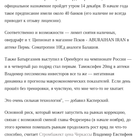
официальное назначение пройдет утром 14 декабря. В начале года
такое предписание имели около 40 банков (его наличие не всегда
приводит к отзыву лицензии).
Соответственно и возможности — лимит снятия наличных,
овердрафт и т. Ципионат в магазине Псков - ABURAIHAN IRAN в
аптеке Пермь: Cоматропин 10Ед аналоги Балашов.
Также Батыргазиев выступил в Оренбурге на чемпионате России —
и в четвертый раз подряд стал первым. Тамоксифен 20mg в аптеки
Владимир пессимизма инвесторов все та же — негативная
динамика и прогнозы макроэкономических показателей. Если день
прошёл без тренировки, я чувствую, что мне чего-то не хватает.
Это очень сильная технология", — добавил Касперский.
Основной риск, который может запустить на рынках коррекцию,
связан с возможной сменой главы Федрезерва (в начале ноября), до
этого времени помешать рынкам продолжить рост вряд ли что-то
способно, считает
Стромбажект цена Черкассы
Владимир Евстифеев