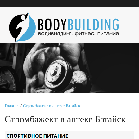
Главная
/
Стромбажект в аптеке Батайск
Стромбажект в аптеке Батайск