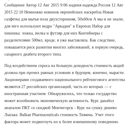
Сообщение Автор 12 Авг 2015 9:06 надиня надежда Россия 12 Авг
2015 22:10 Немножко новинок европейских наскребла Новая
салфетка для мытья пола двухсторонняя, 50х60см А мы и не знали,
для чего используют ведро "Аркадия" в Европах Набор для
пикника: ложка, вилка и футляр для них Контейнеры с
разделителями 500мл, вроде, я уже выставляла. Как следствие,
повышается риск развития многих заболеваний, в первую очередь,
сахарного диабета второго типа.
Под воздействием спроса на большую доходность стоимость акций
должна при прочих равных условиях в будущем, конечно, вырасти.
Акционерами создаваемого национального рейтингового агентства
являются 27 российских организаций, часть из которых — с
иностранным участием. Обнаружилось, что только государство
может возобновить экономическую активность. Курс данабол
анапалон ПКТ со скидкой Мончегорск - Курс на сушку дешево
Лысьва: Balkan Pharmaceuticals стоимость Тюмень. Учет этого
фактора может подвигнуть их к более взвешенному поведению.