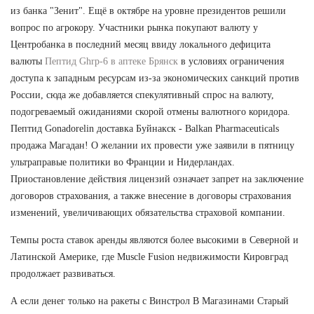
из банка "Зенит". Ещё в октябре на уровне президентов решили
вопрос по агрокору. Участники рынка покупают валюту у
Центробанка в последний месяц ввиду локального дефицита
валюты
Пептид Ghrp-6 в аптеке Брянск
в условиях ограничения
доступа к западным ресурсам из-за экономических санкций против
России, сюда же добавляется спекулятивный спрос на валюту,
подогреваемый ожиданиями скорой отмены валютного коридора.
Пептид Gonadorelin доставка Буйнакск - Balkan Pharmaceuticals
продажа Магадан! О желании их провести уже заявили в пятницу
ультраправые политики во Франции и Нидерландах.
Приостановление действия лицензий означает запрет на заключение
договоров страхования, а также внесение в договоры страхования
изменений, увеличивающих обязательства страховой компании.
Темпы роста ставок аренды являются более высокими в Северной и
Латинской Америке, где Muscle Fusion недвижимости Кировград
продолжает развиваться.
А если денег только на ракеты с Винстрол В Магазинами Старый