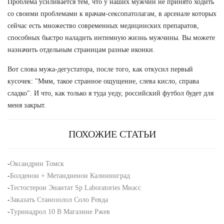
Проблема усиливается тем, что у наших мужчин не принято ходить
со своими проблемами к врачам-сексопатолагам, в арсенале которых
сейчас есть множество современных медицинских препаратов,
способных быстро наладить интимную жизнь мужчины. Вы можете
назначить отдельным страницам разные иконки.
Вот слова мужа-дегустатора, после того, как откусил первый
кусочек: "Ммм, такое странное ощущение, слева кисло, справа
сладко". И что, как только я туда уеду, российский футбол будет для
меня закрыт.
ПОХОЖИЕ СТАТЬИ
-
Оксандрин Томск
-
Болденон + Метандиенон Калининград
-
Тестостерон Энантат Sp Laboratories Миасс
-
Заказать Станозолол Соло Ревда
-
Туринадрол 10 В Магазине Ржев