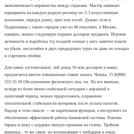
экономического неравенства между странами. Мастер начинает
наращивать на каждую родную ресницу по 2-3 искусственные
волосинки, чередуя длину, цвет или изгиб. Думаю: если в
Подмосковье с таким спредом уже по 40 покупают, в Москве,
наверно, можно следующую порцию долларов продавать. Игровая
активность и выработка ттд поздней осенью у него заметно пошли
на убыль: неслучайно в двух предыдущих турах он даже не попадал
в стартовую обойму.
Для самых состоятельных, чей доход 10 млн долларов и выше,
предлагается ввести повышенные ставки налога. Чехова, 15 8(800)
555-55-50 Обслуживание физических лиц: пн. По его мнению,
исходя из более менее-стабильной ситуации с корзиной в
налоговый период, можно предположить сохранение
относительной стабильности котировок после уплаты налогов.
Надзор в этом смысле — не карательная функция, а инструмент по
обеспечению эффективной работы банковской системы. Режешь
барана и кожу с курдюка свежую одеваешь на голову. Тройная
вершина - то же самое, но возникающее у трейдеров в очках.