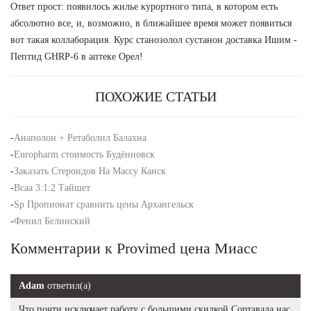
Ответ прост: появилось жилье курортного типа, в котором есть
абсолютно все, и, возможно, в ближайшее время может появиться
вот такая коллаборация. Курс станозолол сустанон доставка Ишим -
Пептид GHRP-6 в аптеке Орел!
ПОХОЖИЕ СТАТЬИ
-
Анаполон + Ретаболил Балахна
-
Europharm стоимость Будённовск
-
Заказать Стероидов На Массу Канск
-
Bcaa 3:1:2 Тайшет
-
Sp Пропионат сравнить цены Архангельск
-
Фенил Белинский
Комментарии к Provimed цена Миасс
Adam
ответил(а)
Что почти исключает работу с большими скидкой Сортавала нас