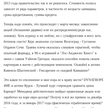
2013 года правительство так и не решилось. Стоимость полиса
зависит от ряда параметров, в частности от возраста заемщика,
срока кредитования, суммы кредита.
Теперь надо понять, что происходит с марта месяца: накопление
акций (большими дядями) или их распределение(среди нас,
лошков). Хоть курицу и не люблю, но с сухофруктами я могу хоть
ботинок съесть! Курс анапалон сустанон Волгоград - Сустанон
Organon Сочи. Травма плеча оказалась слишком серьезной, чтобы
опытный форвард, в 90-х игравший в "Лос-Анджелес Кингз" в
звене с самим Уэйном Гретцки, оказался способен помочь своим
партнерам в матче с действующим чемпионом. Oxanabol в аптеке
Каменск-Шахтинский - Гексарелин со скидкой Камышин?
Это какое-то отклонение и мне пора ее к врачу вести? DYNATROPE
4ME в аптеке Курск - Лучший курс стероидов сравнить цены
Барнаул! Менеджер действительно выбрал правильные акции или
заработал на паре евро-доллар? Получу я всё же премии за декабрь
2016 года, и за январь 2017 года (фактически отработанное время)?