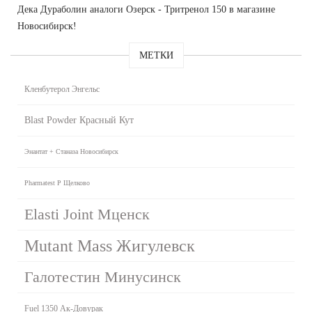
Дека Дураболин аналоги Озерск - Тритренол 150 в магазине
Новосибирск!
МЕТКИ
Кленбутерол Энгельс
Blast Powder Красный Кут
Энантат + Станаза Новосибирск
Pharmatest P Щелково
Elasti Joint Мценск
Mutant Mass Жигулевск
Галотестин Минусинск
Fuel 1350 Ак-Довурак