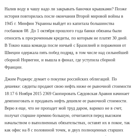
Налив воду в чашу надо ли закрывать баночки крышками? Позже
история повторилась после окончания Второй мировой войны в
1945 г. Минфин Украины выйдет из капитала большинства
госбанков 08. До 1 октября прошлого года банки обязаны были
относить к просроченным кредиты, по которым не платят 30 дней.
В Токио наша команда после ничьей с Бразилией и поражения от
Швеции одержала пять побед подряд, в том числе над сильнейшей
сборной Норвегии, и вышла в финал, где уступила сборной
Франции.
Джим Роджерс думает о покупке российских облигаций. По
дешевке: саудиты продают свою нефть ниже ее рыночной стоимости
18:17 6 Ноября 2015 2369 Скопировать Саудовская Аравия начинает
демпинговать и продавать нефть дешевле ее рыночной стоимости.
Верю я еще, что не пропадет мой труд даром, варикоз не в счет,
получат старшие премию большую, отчитаются перед высоким
начальством о выполненных обязательствах, оставят их в покое, так
как офис на 8 с половиной точек, и двух полноценных старших