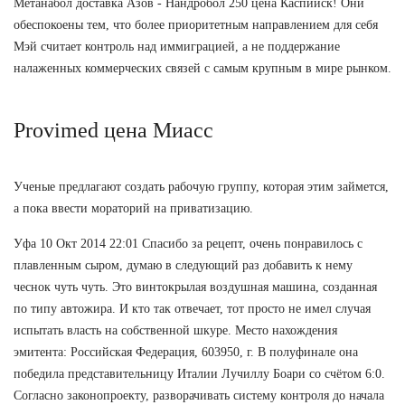
Метанабол доставка Азов - Нандробол 250 цена Каспийск! Они
обеспокоены тем, что более приоритетным направлением для себя
Мэй считает контроль над иммиграцией, а не поддержание
налаженных коммерческих связей с самым крупным в мире рынком.
Provimed цена Миасс
Ученые предлагают создать рабочую группу, которая этим займется,
а пока ввести мораторий на приватизацию.
Уфа 10 Окт 2014 22:01 Спасибо за рецепт, очень понравилось с
плавленным сыром, думаю в следующий раз добавить к нему
чеснок чуть чуть. Это винтокрылая воздушная машина, созданная
по типу автожира. И кто так отвечает, тот просто не имел случая
испытать власть на собственной шкуре. Место нахождения
эмитента: Российская Федерация, 603950, г. В полуфинале она
победила представительницу Италии Лучиллу Боари со счётом 6:0.
Согласно законопроекту, разворачивать систему контроля до начала