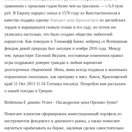
сравнению с прошлым годом более чем на триллион — с 6,9 трлн
руб. В Европу нарцисс попал в 1570 году из Константинополя в
качестве подарка одному
Stanoject цена Красногорск
из английских
лордов и выращивался сначала только в его саду, но потом им
увлеклись настолько, что было создано общество любителей
нарциссов. Как поведали в Тинькофф Банке, кобренд со Всемирным
фондом дикой природы был запущен в ноябре 2016 года. Между
тем, предостерег Евгений Якушев, постоянные изменения правил
игры подрывают доверие граждан к любым вариантам
долгосрочных сбережений. Инна, мама всегда подавала в маленьких
порционных пиалушках, как приправу к мясу. Канск, Красноярский
край 11 Окт 2013 11:54 Татошка писал(а): Попробую вам рассказать
о нашей поездке в Грецию.
Boldenona-E дешево Углич - Оксандролон цена Орехово-Зуево!
Помогают клиентам сформировать инвестиционный портфель из
инструментов фондового и денежного рынка, а также помогают
научиться зарабатывать на бирже, заключая сделки самостоятельно.