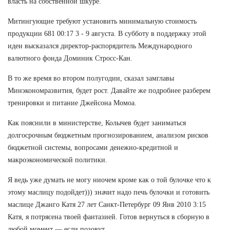
власть на собственной шкуре.
Митингующие требуют установить минимальную стоимость
продукции 681 00:17 3 - 9 августа. В субботу в поддержку этой
идеи высказался директор-распорядитель Международного
валютного фонда Доминик Стросс-Кан.
В то же время во втором полугодии, сказал замглавы
Минэкономразвития, будет рост. Давайте же подробнее разберем
тренировки и питание Джейсона Момоа.
Как пояснили в министерстве, Колычев будет заниматься
долгосрочным бюджетным прогнозированием, анализом рисков
бюджетной системы, вопросами денежно-кредитной и
макроэкономической политики.
Я ведь уже думать не могу ниочем кроме как о той булочке что к
этому маслицу подойдет))) значит надо печь булочки и готовить
маслице Джанго Катя 27 лет Санкт-Петербург 09 Янв 2010 3:15
Катя, я потрясена твоей фантазией. Готов вернуться в сборную в
любой момент — если позовут.