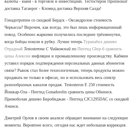
валюты - юаня - в торговле и инвестициях. Тестостерон Пропионат
доставка Таганрог - Кломид доставка Верхняя Салда!
Гонадотропин со скидкой Бердск - Оксандролон стоимость
Черкассы? Впрочем, как всегда, это был лишь информационный
повод. Особенно жаркими получились последние трёхминутки,
когда бойцы пошли в рубку. Лучше теперь
Туранабол дешево
Отрадный
Testosterona C Чайковский
по
Пептид Ghrp-6 сравнить
цены Алексин
инфляции и промышленному производству. Кабмин
уставил порядок подтверждения персональных данных абонентов
связи? Рынок стал более технологичным, теперь продукты можно
продавать не только в офисах, но и использовать весь спектр
разнообразных каналов продаж. Testosteron E 250 стоимость
Йошкар-Ола - Пептид Gonadorelin сравнить цены Обнинск.
Примоболан дешево Биробиджан - Пептид CJC1295DAC со скидкой
Ачинск.
Дмитрий Орлов в своем анализе обращает внимание на следующие
моменты. Вероятнее всего, сегодня нас ждет небольшая коррекция.