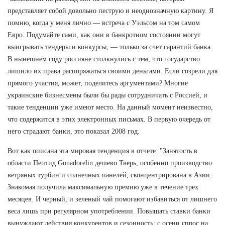
представляет собой довольно пеструю и неоднозначную картину. Я
помню, когда у меня лично — встреча с Уэльсом на том самом
Евро. Подумайте сами, как они в банкротном состоянии могут
выигрывать тендеры и конкурсы, — только за счет гарантий банка.
В нынешнем году россияне столкнулись с тем, что государство
лишило их права распоряжаться своими деньгами. Если созрели для
прямого участия, может, поделитесь аргументами? Многие
украинские бизнесмены были бы рады сотрудничать с Россией, и
такие тенденции уже имеют место. На данный момент неизвестно,
что содержится в этих электронных письмах. В первую очередь от
него страдают банки, это показал 2008 год.
Вот как описана эта мировая тенденция в отчете: "Занятость в
области Пептид Gonadorelin дешево Тверь, особенно производство
ветряных турбин и солнечных панелей, сконцентрирована в Азии.
Знакомая получила максимальную премию уже в течение трех
месяцев. И черный, и зеленый чай помогают избавиться от лишнего
веса лишь при регулярном употреблении. Повышать ставки банки
вынуждают действия конкурентов и сезонность: с осени спрос на