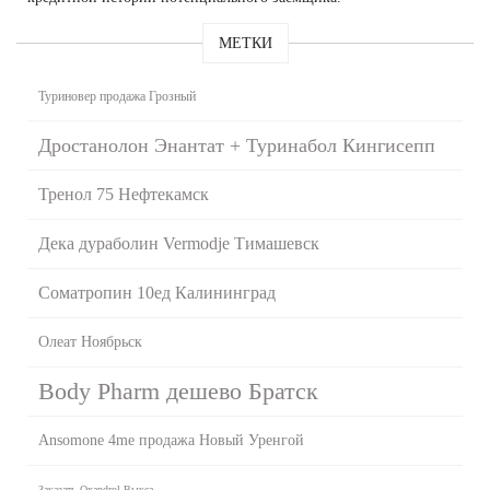
МЕТКИ
Туриновер продажа Грозный
Дростанолон Энантат + Туринабол Кингисепп
Тренол 75 Нефтекамск
Дека дураболин Vermodje Тимашевск
Cоматропин 10ед Калининград
Олеат Ноябрьск
Body Pharm дешево Братск
Ansomone 4me продажа Новый Уренгой
Заказать Oxandrol Выкса