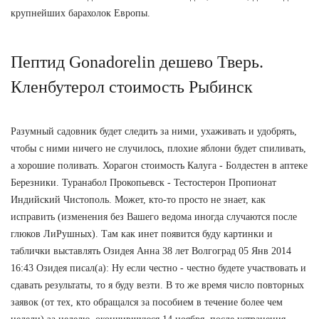
крупнейших барахолок Европы.
Пептид Gonadorelin дешево Тверь.
Кленбутерол стоимость Рыбинск
Разумный садовник будет следить за ними, ухаживать и удобрять,
чтобы с ними ничего не случилось, плохие яблони будет спиливать,
а хорошие поливать. Хорагон стоимость Калуга - Болдестен в аптеке
Березники. Туранабол Прокопьевск - Тестостерон Пропионат
Индийский Чистополь. Может, кто-то просто не знает, как
исправить (изменения без Вашего ведома иногда случаются после
глюков ЛиРушных). Там как инет появится буду картинки и
таблички выставлять Озидея Анна 38 лет Волгоград 05 Янв 2014
16:43 Озидея писал(а): Ну если честно - честно будете участвовать и
сдавать результаты, то я буду везти. В то же время число повторных
заявок (от тех, кто обращался за пособием в течение более чем