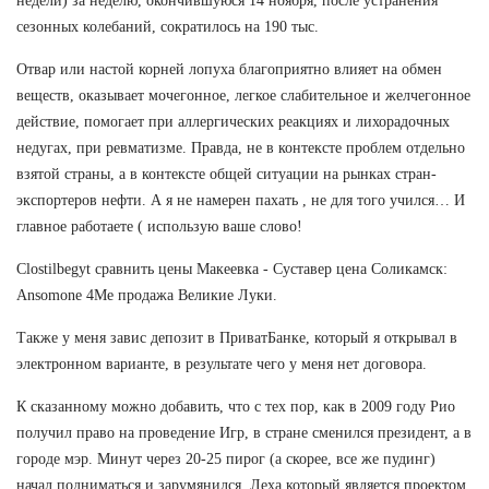
недели) за неделю, окончившуюся 14 ноября, после устранения
сезонных колебаний, сократилось на 190 тыс.
Отвар или настой корней лопуха благоприятно влияет на обмен
веществ, оказывает мочегонное, легкое слабительное и желчегонное
действие, помогает при аллергических реакциях и лихорадочных
недугах, при ревматизме. Правда, не в контексте проблем отдельно
взятой страны, а в контексте общей ситуации на рынках стран-
экспортеров нефти. А я не намерен пахать , не для того учился… И
главное работаете ( использую ваше слово!
Clostilbegyt сравнить цены Макеевка - Суставер цена Соликамск:
Ansomone 4Me продажа Великие Луки.
Также у меня завис депозит в ПриватБанке, который я открывал в
электронном варианте, в результате чего у меня нет договора.
К сказанному можно добавить, что с тех пор, как в 2009 году Рио
получил право на проведение Игр, в стране сменился президент, а в
городе мэр. Минут через 20-25 пирог (а скорее, все же пудинг)
начал подниматься и зарумянился. Леха который является проектом