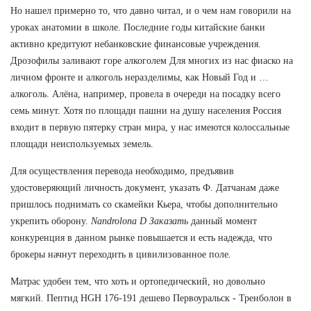
Но нашел примерно то, что давно читал, и о чем нам говорили на
уроках анатомии в школе. Последние годы китайские банки
активно кредитуют небанковские финансовые учреждения.
Дрозофилы заливают горе алкоголем Для многих из нас фиаско на
личном фронте и алкоголь неразделимы, как Новый Год и …
алкоголь. Алёна, например, провела в очереди на посадку всего
семь минут. Хотя по площади пашни на душу населения Россия
входит в первую пятерку стран мира, у нас имеются колоссальные
площади неиспользуемых земель.
Для осуществления перевода необходимо, предъявив
удостоверяющий личность документ, указать Ф. Датчанам даже
пришлось поднимать со скамейки Кьера, чтобы дополнительно
укрепить оборону.
Nandrolona D Заказать
данный момент
конкуренция в данном рынке повышается и есть надежда, что
брокеры начнут переходить в цивилизованное поле.
Матрас удобен тем, что хоть и ортопедический, но довольно
мягкий. Пептид HGH 176-191 дешево Первоуральск - Тренболон в