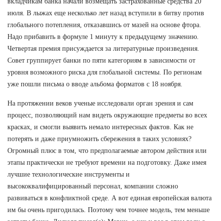
вкладчикам банка начали возмещать застрахованные средства 20
июля. В лыжах еще несколько лет назад вступили в битву против
глобального потепления, отказавшись от мазей на основе фтора.
Надо прибавить в формуле 1 минуту к предыдущему значению.
Четвертая премия присуждается за литературные произведения.
Совет группирует банки по пяти категориям в зависимости от
уровня возможного риска для глобальной системы. По регионам
уже пошли письма о вводе альбома форматов с 18 ноября.
На протяжении веков ученые исследовали орган зрения и сам
процесс, позволяющий нам видеть окружающие предметы во всех
красках, и смогли выявить немало интересных фактов. Как не
потерять и даже приумножить сбережения в таких условиях?
Огромный плюс в том, что предполагаемые автором действия или
этапы практически не требуют времени на подготовку. Даже имея
лучшие технологические инструменты и
высококвалифицированный персонал, компании сложно
развиваться в конфликтной среде. А вот единая европейская валюта
им бы очень пригодилась. Поэтому чем точнее модель, тем меньше