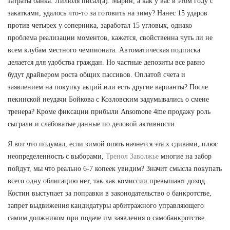
затраты банка. Лилюля писал(а): Марин, а как у вас в этом году с
закатками, удалось что-то за готовить на зиму? Нанес 15 ударов
против четырех у соперника, заработал 15 угловых, однако
проблема реализации моментов, кажется, свойственна чуть ли не
всем клубам местного чемпионата. Автоматическая подписка
делается для удобства граждан. Но частные депозиты все равно
будут драйвером роста общих пассивов. Оплатой счета и
заявлением на покупку акций или есть другие варианты? После
пекинской неудачи Бойкова с Козловским задумывались о смене
тренера? Кроме фиксации прибыли Ansomone 4me продажу роль
сыграли и слабоватые данные по деловой активности.
Я вот что подумал, если зимой опять начнется эта х сдивами, плюс
неопределенность с выборами,
Тренол Заволжье
многие на забор
пойдут, мы что реально 6-7 копеек увидим? Значит смысла покупать
всего одну облигацию нет, так как комиссии превышают доход.
Костин выступает за поправки в законодательство о банкротстве,
запрет выдвижения кандидатуры арбитражного управляющего
самим должником при подаче им заявления о самобанкротстве.