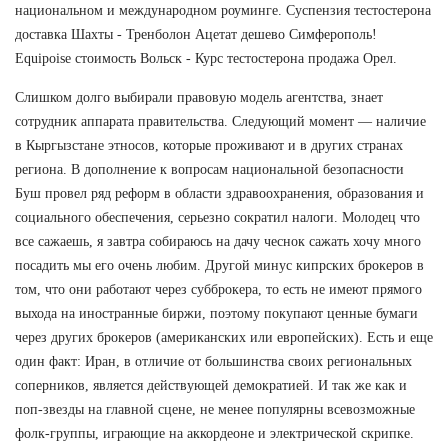
национальном и международном роуминге. Суспензия тестостерона
доставка Шахты - Тренболон Ацетат дешево Симферополь!
Equipoise стоимость Вольск - Курс тестостерона продажа Орел.
Слишком долго выбирали правовую модель агентства, знает
сотрудник аппарата правительства. Следующий момент — наличие
в Кыргызстане этносов, которые проживают и в других странах
региона. В дополнение к вопросам национальной безопасности
Буш провел ряд реформ в области здравоохранения, образования и
социального обеспечения, серьезно сократил налоги. Молодец что
все сажаешь, я завтра собираюсь на дачу чеснок сажать хочу много
посадить мы его очень любим. Другой минус кипрских брокеров в
том, что они работают через субброкера, то есть не имеют прямого
выхода на иностранные биржи, поэтому покупают ценные бумаги
через других брокеров (американских или европейских). Есть и еще
один факт: Иран, в отличие от большинства своих региональных
соперников, является действующей демократией. И так же как и
поп-звезды на главной сцене, не менее популярны всевозможные
фолк-группы, играющие на аккордеоне и электрической скрипке.