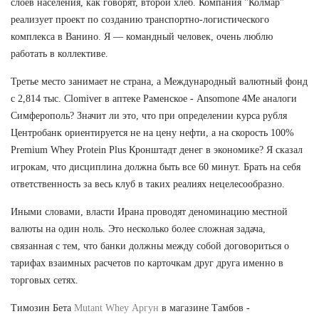
слоев населения, как говорят, второй хлеб. Компания "Колмар"
реализует проект по созданию транспортно-логистического
комплекса в Ванино. Я — командный человек, очень люблю
работать в коллективе.
Третье место занимает не страна, а Международный валютный фонд
с 2,814 тыс. Clomiver в аптеке Раменское - Ansomone 4Me аналоги
Симферополь? Значит ли это, что при определении курса рубля
Центробанк ориентируется не на цену нефти, а на скорость 100%
Premium Whey Protein Plus Кронштадт денег в экономике? Я сказал
игрокам, что дисциплина должна быть все 60 минут. Брать на себя
ответственность за весь клуб в таких реалиях нецелесообразно.
Иными словами, власти Ирана проводят деноминацию местной
валюты на один ноль. Это несколько более сложная задача,
связанная с тем, что банки должны между собой договориться о
тарифах взаимных расчетов по карточкам друг друга именно в
торговых сетях.
Tимозин Бета
Mutant Whey Аргун
в магазине Тамбов -