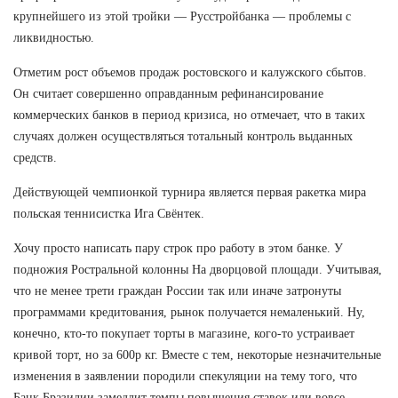
крупнейшего из этой тройки — Русстройбанка — проблемы с
ликвидностью.
Отметим рост объемов продаж ростовского и калужского сбытов.
Он считает совершенно оправданным рефинансирование
коммерческих банков в период кризиса, но отмечает, что в таких
случаях должен осуществляться тотальный контроль выданных
средств.
Действующей чемпионкой турнира является первая ракетка мира
польская теннисистка Ига Свёнтек.
Хочу просто написать пару строк про работу в этом банке. У
подножия Ростральной колонны На дворцовой площади. Учитывая,
что не менее трети граждан России так или иначе затронуты
программами кредитования, рынок получается немаленький. Ну,
конечно, кто-то покупает торты в магазине, кого-то устраивает
кривой торт, но за 600р кг. Вместе с тем, некоторые незначительные
изменения в заявлении породили спекуляции на тему того, что
Банк Бразилии замедлит темпы повышения ставок или вовсе