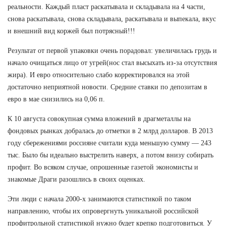
реальности. Каждый пласт раскатывала и складывала на 4 части,
снова раскатывала, снова складывала, раскатывала и выпекала, вкус
и внешний вид коржей был потрясный!!!
Результат от первой упаковки очень порадовал: увеличилась грудь и
начало очищаться лицо от угрей(нос стал высыхать из-за отсутствия
жира). И евро относительно слабо корректировался на этой
достаточно неприятной новости. Средние ставки по депозитам в
евро в мае снизились на 0,06 п.
К 10 августа совокупная сумма вложений в драгметаллы на
фондовых рынках добралась до отметки в 2 млрд долларов. В 2013
году сбережениями россияне считали куда меньшую сумму — 243
тыс. Было бы идеально выстрелить наверх, а потом внизу собирать
профит. Во всяком случае, опрошенные газетой экономисты и
знакомые Драги разошлись в своих оценках.
Эти люди с начала 2000-х занимаются статистикой по таком
направлению, чтобы их опровергнуть уникальной российской
профитрольной статистикой нужно будет крепко подготовиться. У