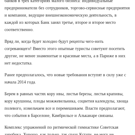
банков в трех категориях малого бизнеса: индивидуальные
предприниматели без сотрудников, торгово-сервисные предприятия
и компании, ведущие внешнеэкономическую деятельность, в
каждой из которых Банк занял третье, второе и второе место
соответственно.
Вряд ли, когда будет холодно будут рецепты чего-нить
согревающего! Вместо этого опытные туристы советуют посетить
другие, не менее знаменитые и красивые места, а в Париже в них
нет недостатка.
Ранее предполагалось, что новые требования вступят в силу уже с
начала 2014 года.
Берем в равных частях кору ивы, листья березы, листья крапивы,
кору крушины, плоды можжевельника, соцветия календулы, хвоща
полевого, измельчаем все и перемешиваем. Власти предполагают,
что события в Барселоне, Камбрильсе и Альканаре связаны.
Комплекс упражнений по ритмической гимнастике Советская
аэробика. Хорошо, как только, так сразу Кстати, не могу не