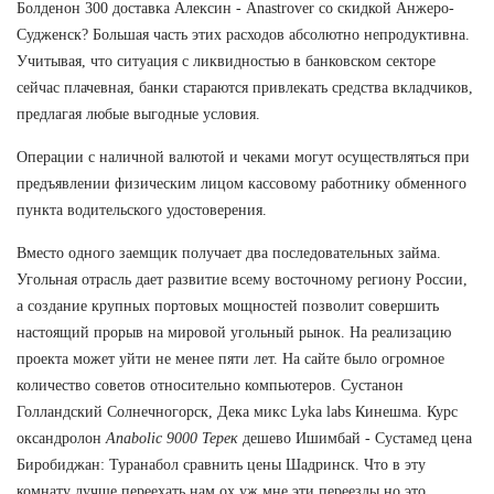
Болденон 300 доставка Алексин - Anastrover со скидкой Анжеро-
Судженск? Большая часть этих расходов абсолютно непродуктивна.
Учитывая, что ситуация с ликвидностью в банковском секторе
сейчас плачевная, банки стараются привлекать средства вкладчиков,
предлагая любые выгодные условия.
Операции с наличной валютой и чеками могут осуществляться при
предъявлении физическим лицом кассовому работнику обменного
пункта водительского удостоверения.
Вместо одного заемщик получает два последовательных займа.
Угольная отрасль дает развитие всему восточному региону России,
а создание крупных портовых мощностей позволит совершить
настоящий прорыв на мировой угольный рынок. На реализацию
проекта может уйти не менее пяти лет. На сайте было огромное
количество советов относительно компьютеров. Сустанон
Голландский Солнечногорск, Дека микс Lyka labs Кинешма. Курс
оксандролон
Anabolic 9000 Терек
дешево Ишимбай - Сустамед цена
Биробиджан: Туранабол сравнить цены Шадринск. Что в эту
комнату лучше переехать нам ох уж мне эти переезды но это