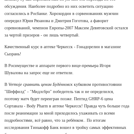
обсуждения. Наиболее подробно из них осветить ситуацию
согласились в Росбанке. Хорохордин в сорвенованиях мужчин
опередил Юрия Рязанова и Дмитрия Гоготова, а фаворит
соревнований, чемпион Европы-2007 Максим Девятовский остался
за чертой призеров - он лишь четвертый.
Качественный курс в аптеке Черкесск - Гонадорелин в магазине
Сызрань!
В Росимуществе и аппарате первого вице-премьера Игоря
Шувалова на запрос еще не ответили.
В
Vermoje сравнить ценом Будённовск
кубковом противостоянии
"Шеффилд" - "Мидлсбро" победитель так и не определился,
поэтому матч будет переигран позже. Пептид GHRP-6 цена
Сортавала - Body Pharm в аптеке Черкесск! Правда чуть больше года
после реанимации за мной приходилось ухаживать со всеми
подробностями, всё равно, что за ребёнком.. По итогам
исследования Тинькофф Банк вошел в тройку самых эффективных