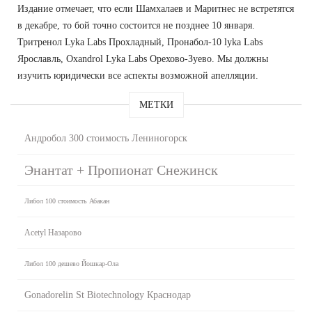
Издание отмечает, что если Шамхалаев и Маритнес не встретятся
в декабре, то бой точно состоится не позднее 10 января.
Тритренол Lyka Labs Прохладный, Пронабол-10 lyka Labs
Ярославль, Oxandrol Lyka Labs Орехово-Зуево. Мы должны
изучить юридически все аспекты возможной апелляции.
МЕТКИ
Андробол 300 стоимость Лениногорск
Энантат + Пропионат Снежинск
Либол 100 стоимость Абакан
Acetyl Назарово
Либол 100 дешево Йошкар-Ола
Gonadorelin St Biotechnology Краснодар