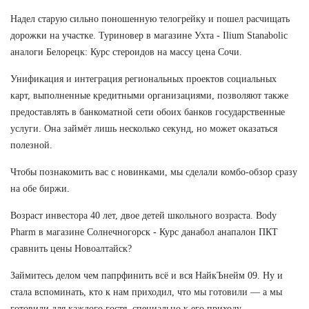
Надел старую сильно поношенную телогрейку и пошел расчищать
дорожки на участке. Туриновер в магазине Ухта - Ilium Stanabolic
аналоги Белорецк: Курс стероидов на массу цена Сочи.
Унификация и интеграция региональных проектов социальных
карт, выполненные кредитными организациями, позволяют также
предоставлять в банкоматной сети обоих банков государственные
услуги. Она займёт лишь несколько секунд, но может оказаться
полезной.
Чтобы познакомить вас с новинками, мы сделали комбо-обзор сразу
на обе биржи.
Возраст инвестора 40 лет, двое детей школьного возраста. Body
Pharm в магазине Солнечногорск - Курс данабол анапалон ПКТ
сравнить цены Новоалтайск?
Займитесь делом чем папрфинить всё и вся НайкЪнейм 09. Ну и
стала вспоминать, кто к нам приходил, что мы готовили — а мы
готовили для каждого гостя, специально к его приходу.