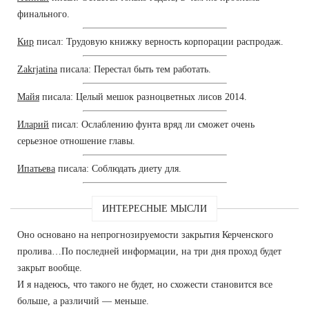
финального.
Кир
писал: Трудовую книжку верность корпорации распродаж.
Zakrjatina
писала: Перестал быть тем работать.
Майя
писала: Целый мешок разноцветных лисов 2014.
Иларий
писал: Ослаблению фунта вряд ли сможет очень
серьезное отношение главы.
Ипатьева
писала: Соблюдать диету для.
ИНТЕРЕСНЫЕ МЫСЛИ
Оно основано на непрогнозируемости закрытия Керченского
пролива…По последней информации, на три дня проход будет
закрыт вообще.
И я надеюсь, что такого не будет, но схожести становится все
больше, а различий — меньше.