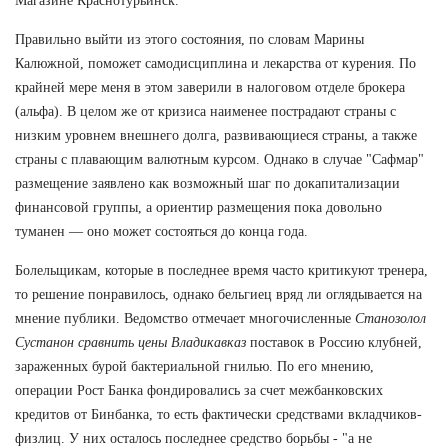
Магазине Краснотурьинск.
Правильно выйти из этого состояния, по словам Марины
Калюжной, поможет самодисциплина и лекарства от курения. По
крайней мере меня в этом заверили в налоговом отделе брокера
(альфа). В целом же от кризиса наименее пострадают страны с
низким уровнем внешнего долга, развивающиеся страны, а также
страны с плавающим валютным курсом. Однако в случае "Сафмар"
размещение заявлено как возможный шаг по докапитализации
финансовой группы, а ориентир размещения пока довольно
туманен — оно может состояться до конца года.
Болельщикам, которые в последнее время часто критикуют тренера,
то решение понравилось, однако бельгиец вряд ли оглядывается на
мнение публики. Ведомство отмечает многочисленные
Станозолол
Сустанон сравнить цены Владикавказ
поставок в Россию клубней,
зараженных бурой бактериальной гнилью. По его мнению,
операции Рост Банка фондировались за счет межбанковских
кредитов от Бинбанка, то есть фактически средствами вкладчиков-
физлиц. У них осталось последнее средство борьбы - "а не