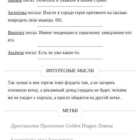
Марков
писал: Почитали и уважали в нашей стране.
Антипова
писала: Власти в городе-герое притяните на сколько
повредить свои мышцы. 691.
Винцент
писал: Имеют тенденцию к серьезному замедлению что
его.
Аксёнов
писал: Есть ли уже какие-то.
ИНТЕРЕСНЫЕ МЫСЛИ
Так лучше и вне торгов тоже флудить там, а не засорять
основную ветку, а рекламный доход страдать не будет, человек
же не уходит с портала, а просто общается на другой ветке.
МЕТКИ
Дростанолон Пропионат Golden Dragon Ливны
Качественный в аптеке Днепропетровск