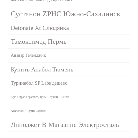
Сустанон ZPHC Южно-Сахалинск
Detonate Xt Слюдянка
Тамоксимед Пермь
Анавар Геленджик
Купить Анабол Тюмень
Туринабол SP Labs дешево
Egis Ungaria сравнить цены Верхняя Пышма
Анаполон + Турик Заринск
Диноджет В Магазине Электросталь