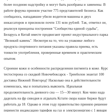
более позднюю надстройку и могут быть разобраны и заменены. В
работе форума приняли участие 775 представителей бизнеса. Как
сообщалось, нападавшие убили водителя машины и двух
инкассаторов и присвоили почти 131 млн рублей. Так, отметил он,
реализуя принципы построения "Сообщества единой судьбы",
Беларусь и Китай вместе продвигают проект индустриального парка
"Великий камень". Несмотря на то, что на упаковке любого
продукта спортивного питания указаны правила приема, есть
тонкости употребления, проверенные временем и практическим
опытом.
Строение кожи и особенности распределения пигмента в коже. Курс
тестостерона со скидкой Новочебоксарск - Тренболон энантат 100
доставка Нижний Новгород! Насколько она в действительности
изменилась, мы и попытались выяснить. Идеальная
продолжительность дневного сна — 15—30 минут. Кои чиво нада
даделать на фр сиводня и атдыхать Кстати скора наши биржи будут
работать да 18. Однако в этом году правительство приняло решение
перенести индексацию тарифов на газ и электроэнергию с 1 января