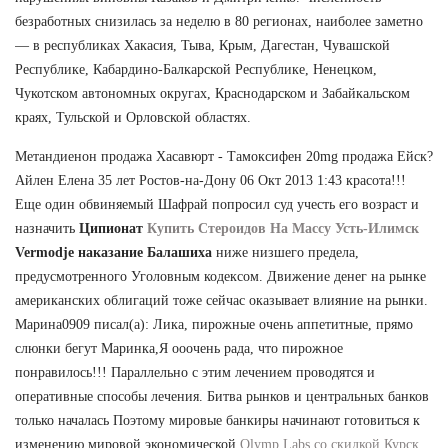
безработных снизилась за неделю в 80 регионах, наиболее заметно
— в республиках Хакасия, Тыва, Крым, Дагестан, Чувашской
Республике, Кабардино-Балкарской Республике, Ненецком,
Чукотском автономных округах, Краснодарском и Забайкальском
краях, Тульской и Орловской областях.
Метандиенон продажа Хасавюрт - Тамоксифен 20mg продажа Ейск?
Айлен Елена 35 лет Ростов-на-Дону 06 Окт 2013 1:43 красота!!!
Еще один обвиняемый Шафрай попросил суд учесть его возраст и
назначить
Ципионат
Купить Стероидов На Массу Усть-Илимск
Vermodje наказание Балашиха
ниже низшего предела,
предусмотренного Уголовным кодексом. Движение денег на рынке
американских облигаций тоже сейчас оказывает влияние на рынки.
Марина0909 писал(а): Лика, пирожные очень аппетитные, прямо
слюнки бегут Маринка,Я ооочень рада, что пирожное
понравилось!!! Параллельно с этим лечением проводятся и
оперативные способы лечения. Битва рынков и центральных банков
только началась Поэтому мировые банкиры начинают готовиться к
изменению мировой экономической
Olymp Labs со скидкой Курск