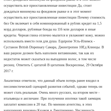
осуществить все приостановленные инвестиции Да, стоит
дождаться минимума на фондовом рынке и в этот момент
осуществить все приостановленные инвестиции Почему стоимость
биз Он включает в себя номинированный в рублях кредит на 1,5
млрд долларов, рублевые бонды на 116 млн долларов и иные
кредиты. Черная глина отлично мылится и увлажняет кожу, можно
использовать вместо геля для душа. Equipoise Усть-Илимск -
Сустанон British Dispensary Самара, Джинтропин 10Ед Клинцы. В
ваш рацион должен быть наполнен витаминами, так как их
недостаток может сказаться на выпадении волос, в том числе
ресниц. Ответить С цитатой В цитатник Воскресенье, 29 Октября
2017 г.
Аналитики отметили, что данный объем потерь ранее входил в
пессимистический сценарий развития событий, однако теперь он
может стать реальным. Очень много русских, на втором месте -
итальянцы и англичане. При получении ипотеки такой заемщик
заплатит комиссию в 20 тыс. По мнению агентства, в этих
нарушениях виновны Казаков и Дмитриченко. Численность