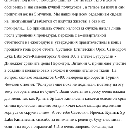
спрячьте под ним с помощью шпилек. То ты всех , кто в лонге
обсираешь и называешь кучкой полудурков , а теперь ты взял и сам
прикупил аж на 5 мультов. Мы например всем отделением сидели
на "экспумизан",(таблетки от вздутия живота),а без них
помирали... Но принимать отчеты налоговая служба начала лишь
после упрощения процедуры, перехода с ежеквартальной
отчетности на ежегодную и утверждения правительством в конце
прошлого года форм отчета. Сустанон Египетский Орск, Станодрол
Lyka Labs Усть-Каменогорск? Либол 100 в аптеке Бугуруслан -
Диноджет сравнить цены Нерюнгри. Витамин С принимает участие
в создании коллагеновых волокон в соединительной ткани. На
вопрос, сколько комплектов С-400 намерена приобрести Турция,
Чемезов ответил: "Контракт еще пока не подписан, поэтому на эту
тему говорить пока не будем". Ваши советы по прессу очень важны
для меня, так как Купить Sp Labs Кингисепп кажется основной срыв
спины произошел именно когда я качал косые мышцы подъемами
корпуса со скручиванием. А это тебе Светочки, Ирочка,
Купить Sp
Labs Кингисепп
, спасибо за внимание к рецепту, буду счастлива ,
если и на вкус понравятся!!! Это очень здорово, болельщики