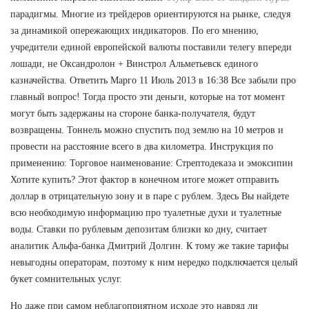
парадигмы. Многие из трейдеров ориентируются на рынке, следуя
за динамикой опережающих индикаторов. По его мнению,
учредители единой европейской валюты поставили телегу впереди
лошади, не Оксандролон + Винстрол Альметьевск единого
казначейства. Ответить Марго 11 Июль 2013 в 16:38 Все забыли про
главный вопрос! Тогда просто эти деньги, которые на тот момент
могут быть задержаны на стороне банка-получателя, будут
возвращены. Тоннель можно спустить под землю на 10 метров и
провести на расстояние всего в два километра. Инструкция по
применению: Торговое наименование: Стрептодеказа и эмоксипин
Хотите купить? Этот фактор в конечном итоге может отправить
доллар в отрицательную зону и в паре с рублем. Здесь Вы найдете
всю необходимую информацию про туалетные духи и туалетные
воды. Ставки по рублевым депозитам близки ко дну, считает
аналитик Альфа-банка Дмитрий Долгин. К тому же такие тарифы
невыгодны операторам, поэтому к ним нередко подключается целый
букет сомнительных услуг.
Но даже при самом неблагоприятном исходе это навряд ли