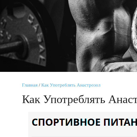
Главная
/
Как Употреблять Анастрозол
Как Употреблять Анас