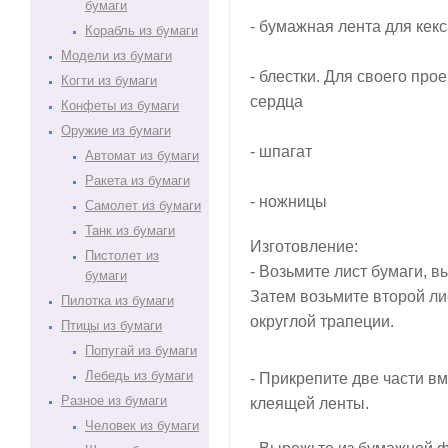
бумаги
- бумажная лента для кек
Корабль из бумаги
Модели из бумаги
- блестки. Для своего про
Когти из бумаги
сердца
Конфеты из бумаги
Оружие из бумаги
- шпагат
Автомат из бумаги
Ракета из бумаги
- ножницы
Самолет из бумаги
Танк из бумаги
Изготовление:
Пистолет из
- Возьмите лист бумаги, в
бумаги
Затем возьмите второй ли
Пилотка из бумаги
округлой трапеции.
Птицы из бумаги
Попугай из бумаги
Лебедь из бумаги
- Прикрепите две части в
Разное из бумаги
клеящей ленты.
Человек из бумаги