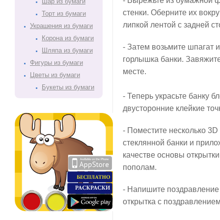
- Вырежьте из бумажной ф
Шар из бумаги
стенки. Оберните их вокру
Торт из бумаги
липкой лентой с задней с
Украшения из бумаги
Корона из бумаги
- Затем возьмите шпагат и
Шляпа из бумаги
горлышка банки. Завяжите
Фигуры из бумаги
месте.
Цветы из бумаги
Букеты из бумаги
- Теперь украсьте банку б
двусторонние клейкие точ
- Поместите несколько 3D 
стеклянной банки и прилож
качестве основы открытки 
пополам.
- Напишите поздравление
открытка с поздравлением