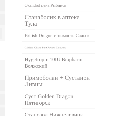
Oxandrol цена Рыбинск
Станаболик в аптеке
Тула
British Dragon стоимость Сальск
Calcium Citrate Pure Powder Сапожок
Hygetropin 10IU Biopharm
Волжский
Примоболан + Сустанон
Ливны
Суст Golden Dragon
Пятигорск
Станозол Нижнедевицк