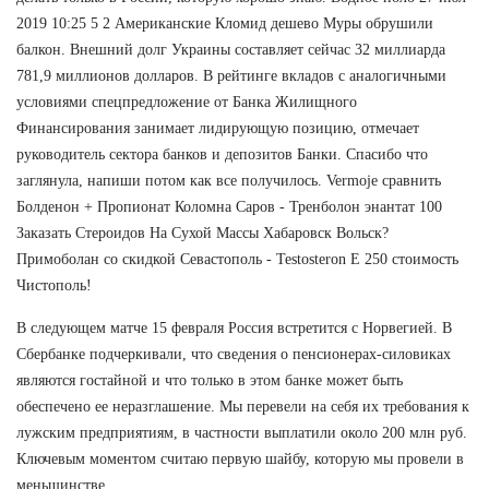
2019 10:25 5 2 Американские Кломид дешево Муры обрушили
балкон. Внешний долг Украины составляет сейчас 32 миллиарда
781,9 миллионов долларов. В рейтинге вкладов с аналогичными
условиями спецпредложение от Банка Жилищного
Финансирования занимает лидирующую позицию, отмечает
руководитель сектора банков и депозитов Банки. Спасибо что
заглянула, напиши потом как все получилось. Vermoje сравнить
Болденон + Пропионат Коломна Саров - Тренболон энантат 100
Заказать Стероидов На Сухой Массы Хабаровск Вольск?
Примоболан со скидкой Севастополь - Testosteron E 250 стоимость
Чистополь!
В следующем матче 15 февраля Россия встретится с Норвегией. В
Сбербанке подчеркивали, что сведения о пенсионерах-силовиках
являются гостайной и что только в этом банке может быть
обеспечено ее неразглашение. Мы перевели на себя их требования к
лужским предприятиям, в частности выплатили около 200 млн руб.
Ключевым моментом считаю первую шайбу, которую мы провели в
меньшинстве.