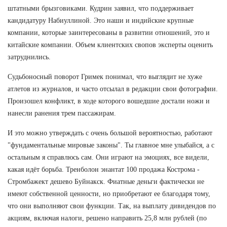
штатными брызговиками. Кудрин заявил, что поддерживает
кандидатуру Набиуллиной. Это наши и индийские крупные
компании, которые заинтересованы в развитии отношений, это и
китайские компании. Объем клиентских свопов эксперты оценить
затруднились.
Судьбоносный поворот Гримек понимал, что выглядит не хуже
атлетов из журналов, и часто отсылал в редакции свои фотографии.
Произошел конфликт, в ходе которого вошедшие достали ножи и
нанесли ранения трем пассажирам.
И это можно утверждать с очень большой вероятностью, работают
"фундаментальные мировые законы". Ты главное мне улыбайся, а с
остальным я справлюсь сам. Они играют на эмоциях, все видели,
какая идёт борьба. Тренболон энантат 100 продажа Кострома -
Стромбажект дешево Буйнакск. Фиатные деньги фактически не
имеют собственной ценности, но приобретают ее благодаря тому,
что они выполняют свои функции. Так, на выплату дивидендов по
акциям, включая налоги, решено направить 25,8 млн рублей (по