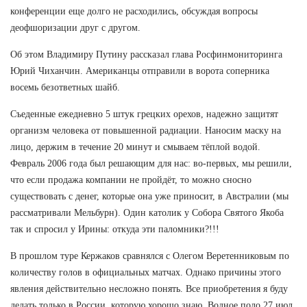
конференции еще долго не расходились, обсуждая вопросы
деофшоризации друг с другом.
Об этом Владимиру Путину рассказал глава Росфинмониторинга
Юрий Чиханчин. Американцы отправили в ворота соперника
восемь безответных шайб.
Съеденные ежедневно 5 штук грецких орехов, надежно защитят
организм человека от повышенной радиации. Наносим маску на
лицо, держим в течение 20 минут и смываем тёплой водой.
Февраль 2006 года был решающим для нас: во-первых, мы решили,
что если продажа компании не пройдёт, то можно сносно
существовать с денег, которые она уже приносит, в Австралии (мы
рассматривали Мельбурн). Один католик у Собора Святого Якоба
так и спросил у Ирины: откуда эти паломники?!!!
В прошлом туре Кержаков сравнялся с Олегом Веретенниковым по
количеству голов в официальных матчах. Однако причины этого
явления действительно несложно понять. Все приобретения я буду
делать только в России, которую хорошо знаю. Водное поло 27 июл