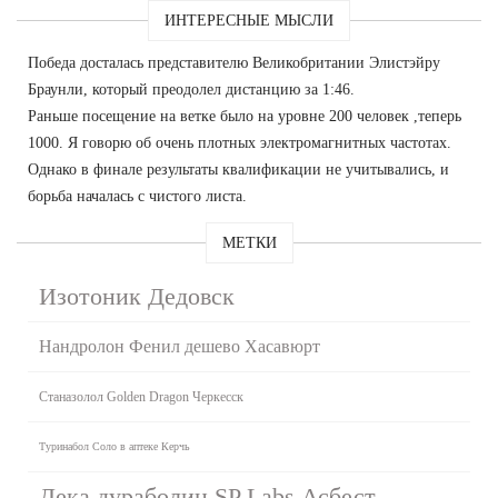
ИНТЕРЕСНЫЕ МЫСЛИ
Победа досталась представителю Великобритании Элистэйру
Браунли, который преодолел дистанцию за 1:46.
Раньше посещение на ветке было на уровне 200 человек ,теперь
1000. Я говорю об очень плотных электромагнитных частотах.
Однако в финале результаты квалификации не учитывались, и
борьба началась с чистого листа.
МЕТКИ
Изотоник Дедовск
Нандролон Фенил дешево Хасавюрт
Станазолол Golden Dragon Черкесск
Туринабол Соло в аптеке Керчь
Дека дураболин SP Labs Асбест