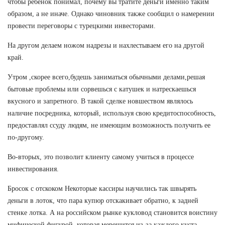
чтобы ребенок понимал, почему вы тратите деньги именно таким
образом, а не иначе. Однако чиновник также сообщил о намерении
провести переговоры с турецкими инвесторами.
На другом делаем ножом надрезы и нахлестываем его на другой
край.
Утром ,скорее всего,будешь заниматься обычными делами,решая
бытовые проблемы или сорвешься с катушек и натрескаешься
вкусного и запретного. В такой сделке новшеством являлось
наличие посредника, который, используя свою кредитоспособность,
предоставлял ссуду людям, не имеющим возможность получить ее
по-другому.
Во-вторых, это позволит клиенту самому учиться в процессе
инвестирования.
Бросок с отскоком Некоторые кассиры научились так швырять
деньги в лоток, что пара купюр отскакивает обратно, к задней
стенке лотка. А на российском рынке кукловод становится воистину
мифической фигурой, которая мерещится из-за каждого куста.