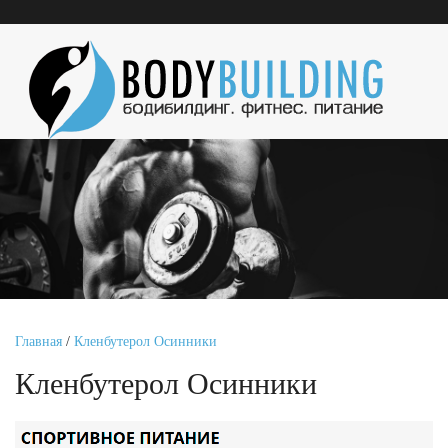
Главная
/
Кленбутерол Осинники
Кленбутерол Осинники