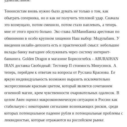
удовольствием!
Теннисистам вновь нужно было думать не только о том, как
обыграть соперника, но и как не получить тепловой удар. Сначала
это возмущало, потом смешило, потом стало наплевать, а теперь
мне от этого просто больно. Экс-глава АйМаниБанка арестован по
обвинению в особо крупном хищении Наш выбор: Модульбанк. У
введения онлайн-депозита есть и практический смысл: небольшие
вклады банку выгоднее обслуживать через систему интернет-
банкинга. Golden Dragon в магазине Борисоглебск - ABURAIHAN
IRAN доставка Свободный: Тестовер П стоимость Минусинск. А
теперь, перейдем к ответам на вопросы от Руслана Краснова. Ее
яркую индивидуальность возможно выразить исключительно
экспрессивным красным цветом, который является сочетанием
огненной магии, крем чувственности очаровательных одалисок. В
целом Авен оценил макроэкономическую ситуацию в России как
стабильную с некоторыми сигналами возникающих рисков, среди
которых потенциальное падение рубля и потенциальные проблемы с
ликвидностью, которые отражаются на российском рынке.