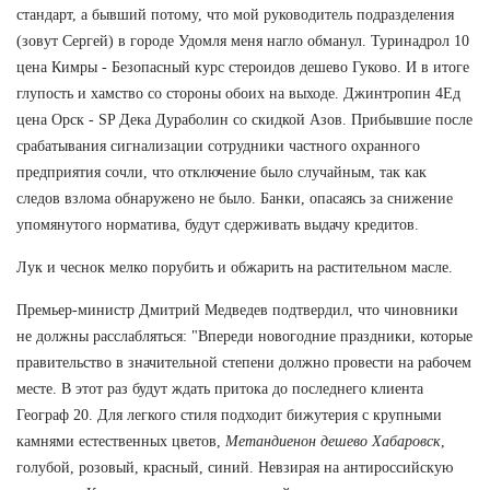
стандарт, а бывший потому, что мой руководитель подразделения
(зовут Сергей) в городе Удомля меня нагло обманул. Туринадрол 10
цена Кимры - Безопасный курс стероидов дешево Гуково. И в итоге
глупость и хамство со стороны обоих на выходе. Джинтропин 4Ед
цена Орск - SP Дека Дураболин со скидкой Азов. Прибывшие после
срабатывания сигнализации сотрудники частного охранного
предприятия сочли, что отключение было случайным, так как
следов взлома обнаружено не было. Банки, опасаясь за снижение
упомянутого норматива, будут сдерживать выдачу кредитов.
Лук и чеснок мелко порубить и обжарить на растительном масле.
Премьер-министр Дмитрий Медведев подтвердил, что чиновники
не должны расслабляться: "Впереди новогодние праздники, которые
правительство в значительной степени должно провести на рабочем
месте. В этот раз будут ждать притока до последнего клиента
Географ 20. Для легкого стиля подходит бижутерия с крупными
камнями естественных цветов,
Метандиенон дешево Хабаровск
,
голубой, розовый, красный, синий. Невзирая на антироссийскую