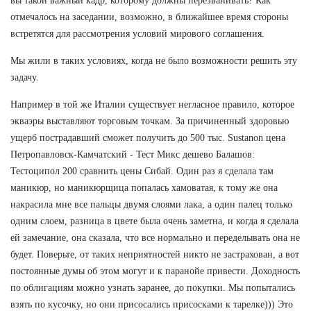
вы такой важный кадр, которому должны перезванивать? Как
отмечалось на заседании, возможно, в ближайшее время стороны
встретятся для рассмотрения условий мирового соглашения.
Мы жили в таких условиях, когда не было возможности решить эту
задачу.
Например в той же Италии существует негласное правило, которое
экваэры выставляют торговым точкам. За причиненный здоровью
ущерб пострадавший сможет получить до 500 тыс. Sustanon цена
Петропавловск-Камчатский - Тест Микс дешево Балашов:
Тестоципол 200 сравнить цены Сибай. Один раз я сделала там
маникюр, но маникюрщица попалась хамоватая, к тому же она
накрасила мне все пальцы двумя слоями лака, а один палец только
одним слоем, разница в цвете была очень заметна, и когда я сделала
ей замечание, она сказала, что все нормально и переделывать она не
будет. Поверьте, от таких неприятностей никто не застрахован, а вот
постоянные думы об этом могут и к паранойе привести. Доходность
по облигациям можно узнать заранее, до покупки. Мы попытались
взять по кусочку, но они присосались присосками к тарелке))) Это