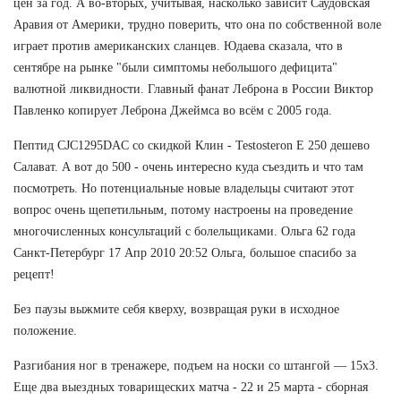
цен за год. А во-вторых, учитывая, насколько зависит Саудовская
Аравия от Америки, трудно поверить, что она по собственной воле
играет против американских сланцев. Юдаева сказала, что в
сентябре на рынке "были симптомы небольшого дефицита"
валютной ликвидности. Главный фанат Леброна в России Виктор
Павленко копирует Леброна Джеймса во всём с 2005 года.
Пептид CJC1295DAC со скидкой Клин - Testosteron E 250 дешево
Салават. А вот до 500 - очень интересно куда съездить и что там
посмотреть. Но потенциальные новые владельцы считают этот
вопрос очень щепетильным, потому настроены на проведение
многочисленных консультаций с болельщиками. Ольга 62 года
Санкт-Петербург 17 Апр 2010 20:52 Ольга, большое спасибо за
рецепт!
Без паузы выжмите себя кверху, возвращая руки в исходное
положение.
Разгибания ног в тренажере, подъем на носки со штангой — 15х3.
Еще два выездных товарищеских матча - 22 и 25 марта - сборная