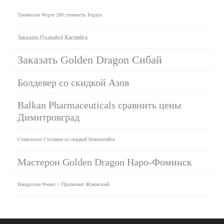
Тренболон Форте 200 стоимость Бердск
Заказать Oxanabol Каспийск
Заказать Golden Dragon Сибай
Болдевер со скидкой Азов
Balkan Pharmaceuticals сравнить цены
Димитровград
Станозолол Сустанон со скидкой Новоалтайск
Мастерон Golden Dragon Наро-Фоминск
Нандролон Фенил + Пропионат Жуковский