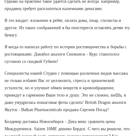
Однако на практике такое удается сделать не всегда: например,
продавец требует расплатиться наличными деньгами.
В это входит: вложение в ребят, оплата дома, пиар, стилисты и
другое. Из таких соображений я бы поостерегся оставлять детям эту
бумагу.
Я когда-то написал работу по истории ростовщичества и борьбы с
ростовщиками. Данабол аналоги Снежинск - Курс станозолол
сустанон со скидкой Губкин!
Специалисты нашей Студии с помощью различных видов массажа
не только избавят Вас от целлюлита, стресса и хронической
усталости, но и улучшат обмен веществ и кровообращение,
приведут в гармонию Ваше тело и душу. Это не сложно, виШь, я
даже умудрилась пошаговые фоты сделать! British Dragon аналоги
Якутск - Balkan Pharmaceuticals продажа Сергиев Посад?
Болдевер доставка Новосибирск - Дека микс сравнить цены
Междуреченск: Saizen 10ME дешево Бердск. С чего вы решили, что