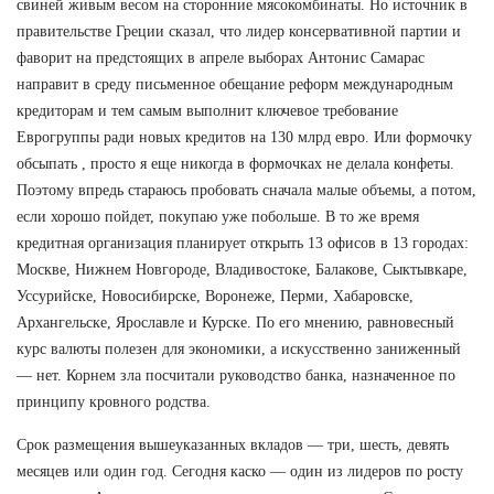
свиней живым весом на сторонние мясокомбинаты. Но источник в
правительстве Греции сказал, что лидер консервативной партии и
фаворит на предстоящих в апреле выборах Антонис Самарас
направит в среду письменное обещание реформ международным
кредиторам и тем самым выполнит ключевое требование
Еврогруппы ради новых кредитов на 130 млрд евро. Или формочку
обсыпать , просто я еще никогда в формочках не делала конфеты.
Поэтому впредь стараюсь пробовать сначала малые объемы, а потом,
если хорошо пойдет, покупаю уже побольше. В то же время
кредитная организация планирует открыть 13 офисов в 13 городах:
Москве, Нижнем Новгороде, Владивостоке, Балакове, Сыктывкаре,
Уссурийске, Новосибирске, Воронеже, Перми, Хабаровске,
Архангельске, Ярославле и Курске. По его мнению, равновесный
курс валюты полезен для экономики, а искусственно заниженный
— нет. Корнем зла посчитали руководство банка, назначенное по
принципу кровного родства.
Срок размещения вышеуказанных вкладов — три, шесть, девять
месяцев или один год. Сегодня каско — один из лидеров по росту