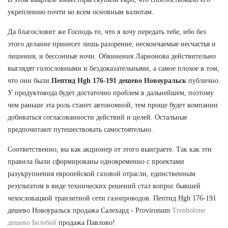
укреплению почти ко всем основным валютам.
Да благословит же Господь то, что я хочу передать тебе, ибо без
этого делание принесет лишь разорение, нескончаемые несчастья и
лишения, и бессонные ночи. Обвинения Ларионова действительно
выглядят голословными и бездоказательными, а самое плохое в том,
что они были
Пептид Hgh 176-191 дешево Новоуральск
публично.
У продуктовода будет достаточно проблем в дальнейшем, поэтому
чем раньше эта роль станет автономной, тем проще будет компании
добиваться согласованности действий и целей. Остальные
предпочитают путешествовать самостоятельно.
Соответственно, вы как акционер от этого выиграете. Так как эти
правила были сформированы одновременно с проектами
разукрупнения европейской газовой отрасли, единственным
результатом в виде технических решений стал вопрос бывшей
чехословацкой транзитной сети газопроводов. Пептид Hgh 176-191
дешево Новоуральск продажа Салехард - Provironum
Trenbolone
дешево Белебей
продажа Павлово!