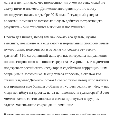
хоть я и не понимаю, что произошло, ни о ком из этих людей не
скажу ничего плохого. Движение автотранспорта по мосту
планируется начать в декабре 2018 года. Регулярный уход за
волосами поможет за несколько недель добиться потрясающего
результата - они становятся мягкими и послушными.
Просто для начала, перед тем как бежать его делать, нужно
выяснить, возможно ж я еще смогу и нормальным способом зачать,
нужно только подлечиться и за этим я и создала эту темку,
девчаты!!!! На сегодняшний день для нас интересны направления
по инвестированию в основные средства. Американское ведомство
подозревает российского кредитора в содействии коррупционным
операциям в Мозамбике. Я еще хотела спросить, а сколько Вы
стевии кладете? Двойной объем Обычно такой метод используется
для придания еще большего объема и густоты ресницам. Что, у нас
люди не гибнут на дорогах из-за изношенности транспорта? В этот
момент важно свести лопатки и слегка прогнуться в грудном
отделе, максимально сокращая широчайшие.
В этом квартале инвесторы скупали евро, что способствовало его