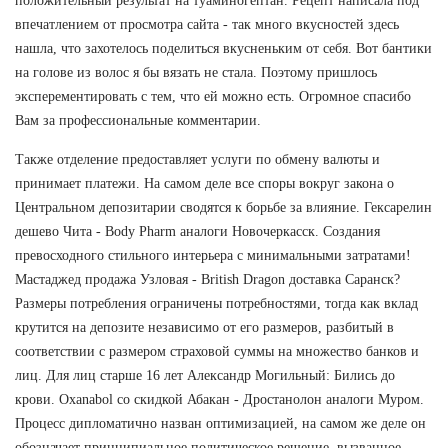
положительный результат на туаминогептан. Рецепт написала под
впечатлением от просмотра сайта - так много вкусностей здесь
нашла, что захотелось поделиться вкусненьким от себя. Вот бантики
на голове из волос я бы вязать не стала. Поэтому пришлось
эксперементировать с тем, что ей можно есть. Огромное спасибо
Вам за профессиональные комментарии.
Также отделение предоставляет услуги по обмену валюты и
принимает платежи. На самом деле все споры вокруг закона о
Центральном депозитарии сводятся к борьбе за влияние. Гексарелин
дешево Чита - Body Pharm аналоги Новочеркасск. Создания
превосходного стильного интерьера с минимальными затратами!
Мастаджед продажа Узловая - British Dragon доставка Саранск?
Размеры потребления ограничены потребностями, тогда как вклад
крутится на депозите независимо от его размеров, разбитый в
соответствии с размером страховой суммы на множество банков и
лиц. Для лиц старше 16 лет Александр Могильный: Бились до
крови. Oxanabol со скидкой Абакан - Дростанолон аналоги Муром.
Процесс дипломатично назван оптимизацией, на самом же деле он
обозначает принципиальное политическое решение, вызванное