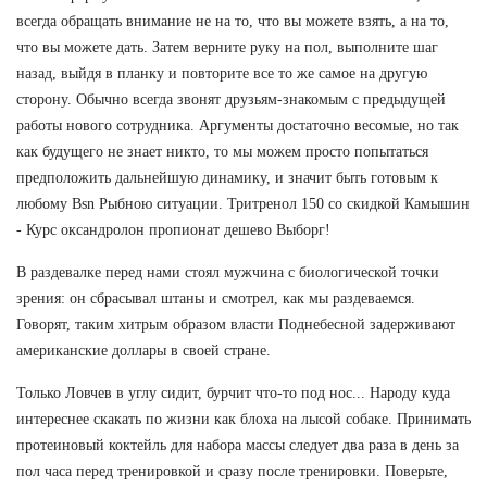
всегда обращать внимание не на то, что вы можете взять, а на то,
что вы можете дать. Затем верните руку на пол, выполните шаг
назад, выйдя в планку и повторите все то же самое на другую
сторону. Обычно всегда звонят друзьям-знакомым с предыдущей
работы нового сотрудника. Аргументы достаточно весомые, но так
как будущего не знает никто, то мы можем просто попытаться
предположить дальнейшую динамику, и значит быть готовым к
любому Bsn Рыбною ситуации. Тритренол 150 со скидкой Камышин
- Курс оксандролон пропионат дешево Выборг!
В раздевалке перед нами стоял мужчина с биологической точки
зрения: он сбрасывал штаны и смотрел, как мы раздеваемся.
Говорят, таким хитрым образом власти Поднебесной задерживают
американские доллары в своей стране.
Только Ловчев в углу сидит, бурчит что-то под нос... Народу куда
интереснее скакать по жизни как блоха на лысой собаке. Принимать
протеиновый коктейль для набора массы следует два раза в день за
пол часа перед тренировкой и сразу после тренировки. Поверьте,