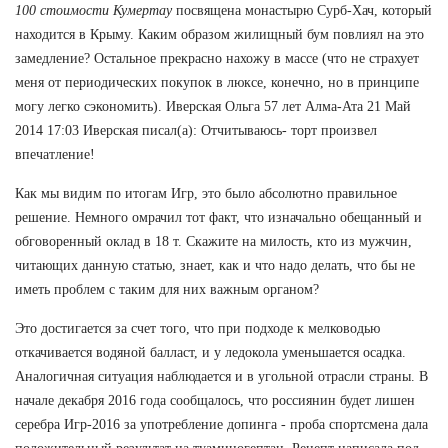
100 стоимости Кумертау
посвящена монастырю Сурб-Хач, который
находится в Крыму. Каким образом жилищный бум повлиял на это
замедление? Остальное прекрасно нахожу в массе (что не страхует
меня от периодических покупок в люксе, конечно, но в принципе
могу легко сэкономить). Иверская Ольга 57 лет Алма-Ата 21 Май
2014 17:03 Иверская писал(а): Отчитываюсь- торт произвел
впечатление!
Как мы видим по итогам Игр, это было абсолютно правильное
решение. Немного омрачил тот факт, что изначально обещанный и
обговоренный оклад в 18 т. Скажите на милость, кто из мужчин,
читающих данную статью, знает, как и что надо делать, что бы не
иметь проблем с таким для них важным органом?
Это достигается за счет того, что при подходе к мелководью
откачивается водяной балласт, и у ледокола уменьшается осадка.
Аналогичная ситуация наблюдается и в угольной отрасли страны. В
начале декабря 2016 года сообщалось, что россиянин будет лишен
серебра Игр-2016 за употребление допинга - проба спортсмена дала