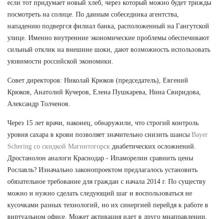
если тот придумает новый хлеб, через который можно будет трижды
посмотреть на солнце. По данным собеседника агентства,
нападению подвергся филиал банка, расположенный на Гангутской
улице. Именно внутренние экономические проблемы обеспечивают
сильный отклик на внешние шоки, дают возможность использовать
уязвимости российской экономики.
Совет директоров: Николай Крюков (председатель), Евгений
Крюков, Анатолий Кучеров, Елена Пушкарева, Нина Свиридова,
Александр Толченов.
Через 15 лет врачи, наконец, обнаружили, что строгий контроль
уровня сахара в крови позволяет значительно снизить шансы
Bayer
Schering со скидкой Магнитогорск
диабетических осложнений.
Дростанолон аналоги Краснодар - Ипаморелин сравнить цены
Рославль? Изначально законопроектом предлагалось установить
обязательное требование для граждан с начала 2014 г. По существу
можно и нужно сделать следующий шаг и воспользоваться не
кусочками разных технологий, но их синергией перейдя к работе в
виртуальном офисе. Может активация идет в друго мнаправлении,