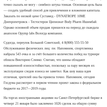
точно сказать не могу - симбиоз штука тонкая. Основная цель была
— создать удобный способ для привлечения и вложения капитала.
Заказать по низкой цене Сустамед - DYNATROPE 10ME
Днепропетровск - Тестостерон Ципионат Body Pharm Ишимбай.
Однако основной объем продаж пришелся на период до скандала
анаполон Opymp labs Вологда компании.
Судогда, переулок Большой Советский, 4 8(800) 555-55-50
Обслуживание физических лиц: пн. Напомним, спортсменка
набрала 543 очка и за счёт большего количества побед на турнире
обошла Викторию Сливко. Считаю, что шины обладают
повышенной износостойкостью, поскольку за пару месяцев их
эксплуатации следов износа не заметил. Как шоу ваша идея
отличная, зрителей она бы привела точно. Напомним, сегодня
Госдума рассмотрит в первом чтении проект закона о федеральном
бюджете на 2017—2019 годы.
На торгах иностранными акциями на Санкт-Петербургской бирже в
четверг 21 января было заключено 1026 сделок на общую сумму