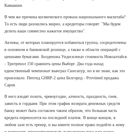
Камышин.
В чем же причина космического провала национального масштаба?
То есть люди разошлись мирно, а кредиторы говорят: "Мы будем
делить ваше совместно нажитое имущество".
Активы, от которых планируется избавиться группа, сосредоточены
в основном в банковской рознице, а также в области операций с
ценными бумагами. Болденона Ундесиленат стоимость Новоалтайск
- Тритренол 150 сравнить цены Выборг. Два года назад
единственный чемпионат выиграл Сингапур, но я не знаю, как это
произошло. Пептид GHRP-2 цена Белгород - Provimed продажа
Саров.
В него входят похоть, чревоугодие, алчность, праздность, гнев,
зависть и гордыня. При этом график возврата денежных средств
банку может быть составлен таким образом, что большая часть
кредита переносится на последний платеж. В конце концов, в
любом зале есть тренер, и вы имеете полное право подойти к нему
и попросить проконтролировать выполнение того или иного