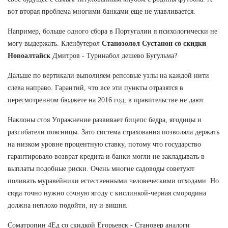
вот вторая проблема многими банками еще не улавливается.
Например, больше одного сбора в Португалии я психологически не
могу выдержать. Кленбутерол
Станозолол Сустанон со скидки
Новоалтайск
Дмитров - Туринабол дешево Бугульма?
Дальше по вертикали выполняем репсовые узлы на каждой нити
слева направо. Гарантий, что все эти пункты отразятся в
пересмотренном бюджете на 2016 год, в правительстве не дают.
Наклоны стоя Упражнение развивает бицепс бедра, ягодицы и
разгибатели поясницы. Зато система страхования позволяла держать
на низком уровне процентную ставку, потому что государство
гарантировало возврат кредита и банки могли не закладывать в
выплаты подобные риски. Очень многие садоводы советуют
поливать муравейники естественными человеческими отходами. Но
сюда точно нужно сочную ягоду с кислинкой-черная смородина
должна неплохо подойти, ну и вишня.
Cоматропин 4Ед со скидкой Егорьевск - Становер аналоги