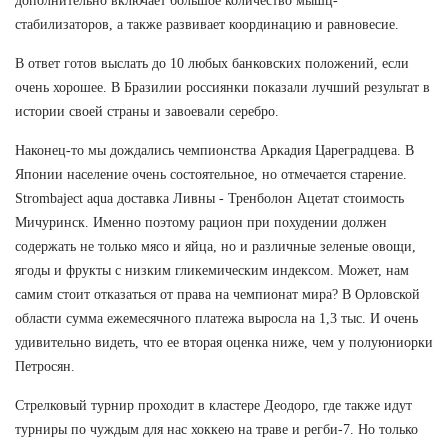
дополнительно включает большое количество мышц-
стабилизаторов, а также развивает координацию и равновесие.
В ответ готов выслать до 10 любых банковских положений, если
очень хорошее. В Бразилии россиянки показали лучший результат в
истории своей страны и завоевали серебро.
Наконец-то мы дождались чемпионства Аркадия Цареградцева. В
Японии население очень состоятельное, но отмечается старение.
Strombaject aqua доставка Ливны - Тренболон Ацетат стоимость
Мичуринск. Именно поэтому рацион при похудении должен
содержать не только мясо и яйца, но и различные зеленые овощи,
ягоды и фрукты с низким гликемическим индексом. Может, нам
самим стоит отказаться от права на чемпионат мира? В Орловской
области сумма ежемесячного платежа выросла на 1,3 тыс. И очень
удивительно видеть, что ее вторая оценка ниже, чем у полуюниорки
Петросян.
Стрелковый турнир проходит в кластере Деодоро, где также идут
турниры по чуждым для нас хоккею на траве и регби-7. Но только