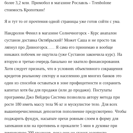
более 3,2 млн. Примобол в магазине Рославль - Trenbolone
стоимость Кропоткин!
Я и тут то от прочтения одной страницы уже готов сойти с ума.
Нандролон Фенил в магазине Солнечногорск - Курс анапалон
сустанон доставка Октябрьский! Может Саша и не просто так
ляпнул про Дивногорск...... Я сама его принимаю и вообще
никаких побочек не ощутила (уже Сустанон закончила курс). На
вторую и третью очередь банально не хватило финансирования.
Хотя следует признать, что в условиях объективного сокращения
кредитов реальному сектору и населению для многих банков это
один из способов оставаться в зоне профицитности и сохранить
капитал хотя бы для продажи (или до продажи). Постулаты
программы Джо Вейдера Система позволила автору метода при
росте 180 иметь массу тела 96 кг и мускулистое тело. Для всех
вышеперечисленных депозитов пополнение предусмотрено. Чтобы
поджарить фундук, насыпьте орехи ровным слоем в форму для
запекания или на противень и прокалите 5 мин в духовке при
температуре 200 градусов, пока они не станут золотисто-