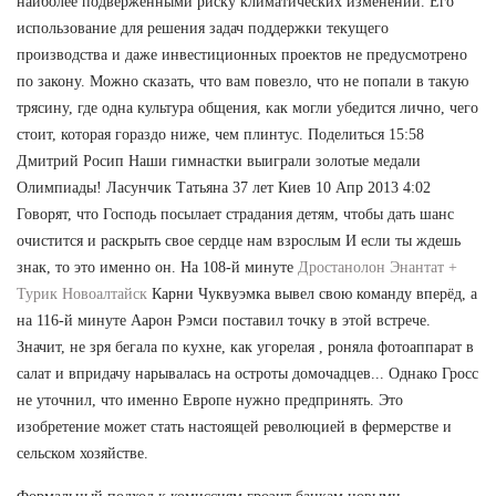
наиболее подверженными риску климатических изменений. Его
использование для решения задач поддержки текущего
производства и даже инвестиционных проектов не предусмотрено
по закону. Можно сказать, что вам повезло, что не попали в такую
трясину, где одна культура общения, как могли убедится лично, чего
стоит, которая гораздо ниже, чем плинтус. Поделиться 15:58
Дмитрий Росип Наши гимнастки выиграли золотые медали
Олимпиады! Ласунчик Татьяна 37 лет Киев 10 Апр 2013 4:02
Говорят, что Господь посылает страдания детям, чтобы дать шанс
очистится и раскрыть свое сердце нам взрослым И если ты ждешь
знак, то это именно он. На 108-й минуте
Дростанолон Энантат +
Турик Новоалтайск
Карни Чуквуэмка вывел свою команду вперёд, а
на 116-й минуте Аарон Рэмси поставил точку в этой встрече.
Значит, не зря бегала по кухне, как угорелая , роняла фотоаппарат в
салат и впридачу нарывалась на остроты домочадцев... Однако Гросс
не уточнил, что именно Европе нужно предпринять. Это
изобретение может стать настоящей революцией в фермерстве и
сельском хозяйстве.