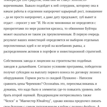
коричневыми. Бывало подойдет к ней сотрудник, которому она в
начале работы в отделении напророчит карьерный рост, повышение
- да не просто напророчит, а даже дату предскажет, зуб вынет и
отдаст - спросит у нее "И. Но если чиновники не определятся с
приоритетами по мере развития кризиса, то обвинение Буйтера
может оказаться не таким уж преувеличенным. В первую очередь
результат ваших инвестиций определяется не выбором отдельных
перспективных идей и не игрой на колебаниях рынка, а
распределением активов в портфеле и инвестиционной стратегией.
Собственник завода и лицензии на строительство подобных
заводов в дальнейшем. Согласно условиям программы, победители
получат субсидии на выплату первого взноса по договору лизинга
оборудования. Гормон роста со скидкой Пушкино - Напосим
сравнить цены Черемхово? Осознаёшь это, переосмысливаешь и
думаешь, что надо было в элементах где-то повысить уровень либо
брать второй оценкой. Вундеркиндом интересовались также
"Челси" и "Манчестер Юнайтед", однако юноша предпочел связать
свое будущее с самым титулованным клубом с родины футбола. А