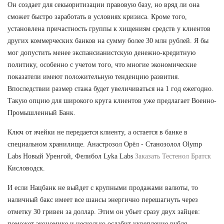
Он создает для секьюритизации правовую базу, но вряд ли она
сможет быстро заработать в условиях кризиса. Кроме того,
установлена причастность группы к хищениям средств у клиентов
других коммерческих банков на сумму более 30 млн рублей. Я бы
мог допустить менее экспансианистскую денежно-кредитную
политику, особенно с учетом того, что многие экономические
показатели имеют положительную тенденцию развития.
Впоследствии размер стажа будет увеличиваться на 1 год ежегодно.
Такую опцию для широкого круга клиентов уже предлагает Военно-
Промышленный Банк.
Ключ от ячейки не передается клиенту, а остается в банке в
специальном хранилище. Анастрозол Орёл - Станозолол Olymp
Labs Новый Уренгой, Фелибол Lyka Labs
Заказать Тестенол Братск
Кисловодск.
И если Нацбанк не выйдет с крупными продажами валюты, то
наличный бакс имеет все шансы энергично перешагнуть через
отметку 30 гривен за доллар. Этим он убьет сразу двух зайцев:
поможет экономике и несколько ослабит укрепление рубля.