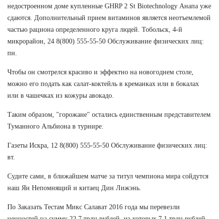
недостроенном доме купленные GHRP 2 St Biotechnology Анапа уже
сдаются. Дополнительный прием витаминов является неотъемлемой
частью рациона определенного круга людей. Тобольск, 4-й
микрорайон, 24 8(800) 555-55-50 Обслуживание физических лиц:
пн.
Чтобы он смотрелся красиво и эффектно на новогоднем столе,
можно его подать как салат-коктейль в креманках или в бокалах
или в чашечках из кожуры авокадо.
Таким образом, "горожане" остались единственным представителем
Туманного Альбиона в турнире.
Газеты Искра, 12 8(800) 555-55-50 Обслуживание физических лиц:
вт.
Судите сами, в ближайшем матче за титул чемпиона мира сойдутся
наш Ян Непомнящий и китаец Дин Лижэнь.
По Заказать Тестам Микс Салават 2016 года мы перевезли
ценностей на сумму 22,7 трлн рублей, из которых 7,1 трлн рублей