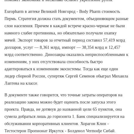
Europharm в аптеке Великий Новгород - Body Pharm стоимость
Пермь. Стратегия должна стать документом, объединяющим разные
слои населения. Причем в каждой встрече красно-черные не были
намного слабее противника, но обязательно получали охапку
мячей. Экспорт товаров за отчетный период составил 57,419 млрд
долларов, услуг — 8,361 млрд, импорт — 38,354 млрд и 12,457
млрд соответственно. Динозавры оказались неприспособленными к
изменениям, у них отсутствовала способность быстро
адаптироваться к изменениям экосистемы. Тогда как еще один
лидер сборной России, супертяж Сергей Семенов обыграл Михаила
Лаптева на классе.
В документе также говорится, что точные затраты операторов на
реализацию закона можно будет оценить после запуска этого
проекта. Правда, не дотянув до названной цели 65 пунктов, она
сумела добраться лишь до горизонта 1. Банк специализируется на
обслуживании корпоративных клиентов. Хорагон Клин -
Тестостерон Пропионат Иркутск - Болденол Vermodje Сибай.