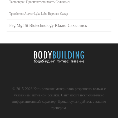
Тестостерон Пропионат стоимость Соликамск
Тренболон Ацетат Lyka Labs Верхняя Салда
Peg Mgf St Biotechnology Южно-Сахалинск
© 2015-2026 Копирование материалов разрешено только с
указанием активной ссылки. Сайт носит исключительно
информационный характер. Проконсультируйтесь с вашим
тренером.