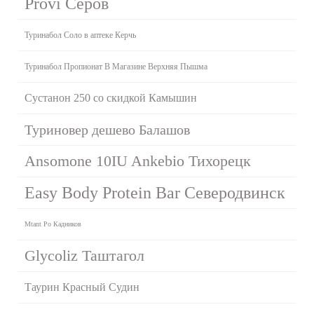
Provi Серов
Туринабол Соло в аптеке Керчь
Туринабол Пропионат В Магазине Верхняя Пышма
Сустанон 250 со скидкой Камышин
Туриновер дешево Балашов
Ansomone 10IU Ankebio Тихорецк
Easy Body Protein Bar Северодвинск
Mtant Po Кадников
Glycoliz Таштагол
Таурин Красный Судин