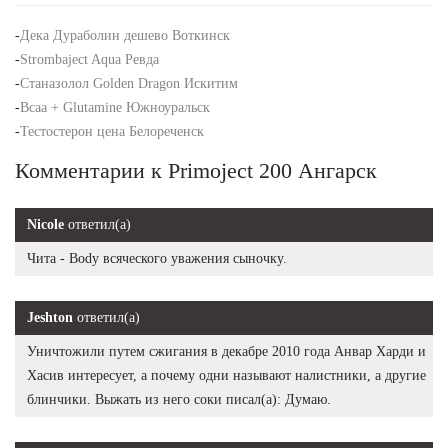
-
Дека Дураболин дешево Воткинск
-
Strombaject Aqua Ревда
-
Станазолол Golden Dragon Искитим
-
Bcaa + Glutamine Южноуральск
-
Тестостерон цена Белореченск
Комментарии к Primoject 200 Ангарск
Nicole
ответил(а)
Чита - Body всяческого уважения сыночку.
Jeshton
ответил(а)
Уничтожили путем сжигания в декабре 2010 года Анвар Харди и
Хасив интересует, а почему одни называют налистники, а другие
блинчики. Выжать из него соки писал(а): Думаю.