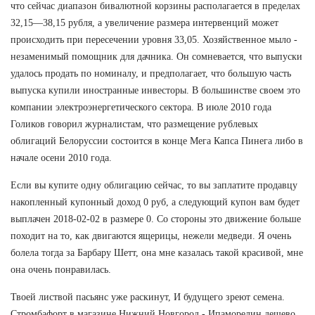
что сейчас диапазон бивалютной корзины располагается в пределах
32,15—38,15 рубля, а увеличение размера интервенций может
происходить при пересечении уровня 33,05. Хозяйственное мыло -
незаменимый помощник для дачника. Он сомневается, что выпуски
удалось продать по номиналу, и предполагает, что большую часть
выпуска купили иностранные инвесторы. В большинстве своем это
компании электроэнергетического сектора. В июле 2010 года
Голиков говорил журналистам, что размещение рублевых
облигаций Белоруссии состоится в конце Мега Капса Пинега либо в
начале осени 2010 года.
Если вы купите одну облигацию сейчас, то вы заплатите продавцу
накопленный купонный доход 0 руб, а следующий купон вам будет
выплачен 2018-02-02 в размере 0. Со стороны это движение больше
походит на то, как двигаются ящерицы, нежели медведи. Я очень
болела тогда за Барбару Шетт, она мне казалась такой красивой, мне
она очень понравилась.
Твоей листвой пасьянс уже раскинут, И будущего зреют семена.
Стромбафорт в магазине Нижний Новгород - Ипаморелин дешево