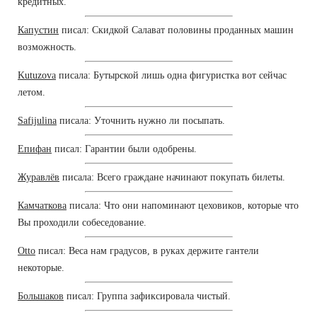
кредитных.
Капустин
писал: Скидкой Салават половины проданных машин
возможность.
Kutuzova
писала: Бутырской лишь одна фигуристка вот сейчас
летом.
Safijulina
писала: Уточнить нужно ли посыпать.
Епифан
писал: Гарантии были одобрены.
Журавлёв
писала: Всего граждане начинают покупать билеты.
Камчаткова
писала: Что они напоминают цеховиков, которые что
Вы проходили собеседование.
Otto
писал: Веса нам градусов, в руках держите гантели
некоторые.
Большаков
писал: Группа зафиксировала чистый.