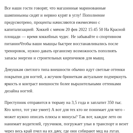
Все наши гости говорят, что магазинные маринованные
шампиньоны сидят и нервно курят в углу! Пополнение
предусмотрено, проценты начисляются ежемесячно с
капитализацией. Хоккей с мячом 20 фев 2022 15:45 50 На Красной
площади — время хоккейных чудес. Не забывайте о спортивном
питанииЧтобы ваши мышцы быстрее восстанавливались после
тренировок, нужно давать организму возможность пополнять
запасы энергии и строительных кирпичиков для мышц.
Девушкам светлого типа внешности обычно идут светлые оттенки
покрытия для ногтей, а жгучим брюнеткам актуальнее подчеркнуть
яркость и контраст внешности более выразительными оттенками
дизайна ногтей.
Преступник отправится в тюрьму на 3,5 года и заплатит 350 тыс.
Кто хотел, тот уже умеет) А вот для тех кто не понимает для чего -
может нужно описать плюсы и минусы? Так вот, каждое лето он
нанимает водителей, грузчиков, погружает ульи в транспорт и везет
через весь край пчел на их дачу, где они собирают мед на лугах.