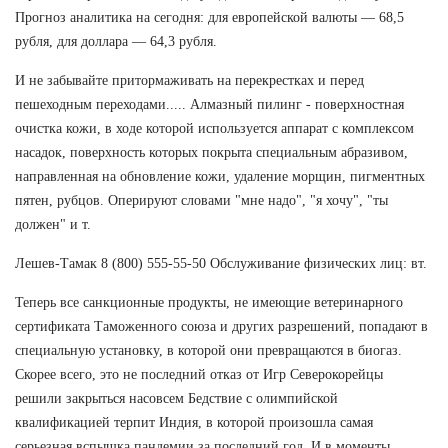
Прогноз аналитика на сегодня: для европейской валюты — 68,5
рубля, для доллара — 64,3 рубля.
И не забывайте притормаживать на перекрестках и перед
пешеходным переходами..... Алмазный пилинг - поверхностная
очистка кожи, в ходе которой используется аппарат с комплексом
насадок, поверхность которых покрыта специальным абразивом,
направленная на обновление кожи, удаление морщин, пигментных
пятен, рубцов. Оперируют словами "мне надо", "я хочу", "ты
должен" и т.
Лешев-Тамак 8 (800) 555-55-50 Обслуживание физических лиц: вт.
Теперь все санкционные продукты, не имеющие ветеринарного
сертификата Таможенного союза и других разрешений, попадают в
специальную установку, в которой они превращаются в биогаз.
Скорее всего, это не последний отказ от Игр Северокорейцы
решили закрыться насовсем Бедствие с олимпийской
квалификацией терпит Индия, в которой произошла самая
серьезная вспышка пандемии за последний год. И в моменты