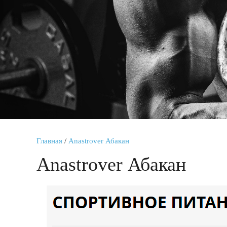
Главная
/
Anastrover Абакан
Anastrover Абакан