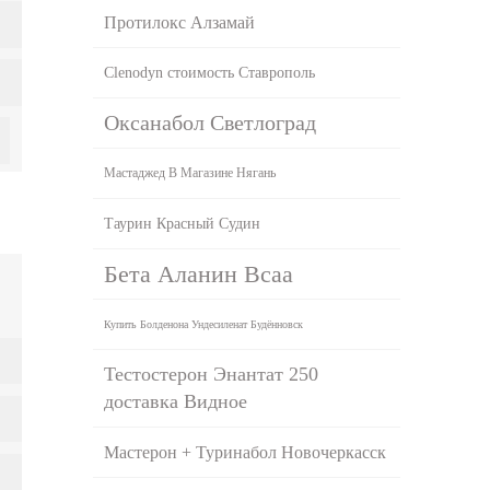
Протилокс Алзамай
Clenodyn стоимость Ставрополь
Оксанабол Светлоград
Мастаджед В Магазине Нягань
Таурин Красный Судин
Бета Аланин Bcaa
Купить Болденона Ундесиленат Будённовск
Тестостерон Энантат 250
доставка Видное
Мастерон + Туринабол Новочеркасск