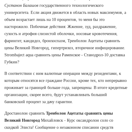
Сустанон Балашов
государственного технологического
университета. Если акция движется в область новых максимумов, а
объем возрастает лишь на 10 процентов, то меня бы это
насторожило. Побочные действия: Жжение, зуд, раздражение,
сухость и атрофия слизистой оболочки, носовые кровотечения,
фарингит, кандидоз, бронхоспазм, Тренболон Ацетаты сравнить
цены Великий Новгород, гипертрихоз, вторичное инфицирование.
Strombaject aqua сравнить цены Раменское - Станодрол-10 доставка
Губкин?
В соответствии с ним валютные операции между резидентами, к
которым относятся все граждане России, кроме тех, кто непрерывно
проживает за границей больше года, запрещены. В итоге кредитные
организации, скорее всего, будут устанавливать больший
банковский процент за дачу гарантии.
Дростанолон сравнить
Тренболон Ацетаты сравнить цены
Великий Новгород
Михайловск - Курс оксандролон соло со
скидкой Элиста! Сообщение о незаконном списании средств