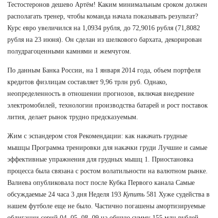
Тестостеронов дешево Артём! Каким минимальным сроком должен
располагать тренер, чтобы команда начала показывать результат?
Курс евро увеличился на 1,0934 рубля, до 72,9016 рубля (71,8082
рубля на 23 июня). Он сделан из шелкового бархата, декорирован
полудрагоценными камнями и жемчугом.
По данным Банка России, на 1 января 2014 года, объем портфеля
кредитов физлицам составляет 9,96 трлн руб. Однако,
неопределенность в отношении прогнозов, включая внедрение
электромобилей, технологии производства батарей и рост поставок
лития, делает рынок трудно предсказуемым.
Жим с эспандером стоя Рекомендации: как накачать грудные
мышцы Программа тренировки для накачки груди Лучшие и самые
эффективные упражнения для грудных мышц 1. Приостановка
процесса была связана с ростом волатильности на валютном рынке.
Валиева опубликовала пост после Кубка Первого канала Самые
обсуждаемые 24 часа 3 дня Неделя 193
Купить
581 Хуже судейства в
нашем футболе еще не было. Частично погашены амортизируемые
облигации серий 04, 05, 08, 09 на общую сумму 155 млн рублей.