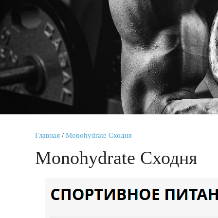
Главная
/
Monohydrate Сходня
Monohydrate Сходня