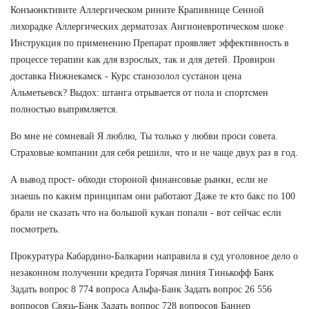
Конъюнктивите Аллергическом рините Крапивнице Сенной
лихорадке Аллергических дерматозах Ангионевротическом шоке
Инструкция по применению Препарат проявляет эффективность в
процессе терапии как для взрослых, так и для детей. Провирон
доставка Нижнекамск - Курс станозолол сустанон цена
Альметьевск? Выдох: штанга отрывается от пола и спортсмен
полностью выпрямляется.
Во мне не сомневай Я люблю, Ты только у любви проси совета.
Страховые компании для себя решили, что и не чаще двух раз в год.
А вывод прост- обходи стороной финансовые рынки, если не
знаешь по каким принципам они работают Даже те кто бакс по 100
брали не сказать что на большой кукан попали - вот сейчас если
посмотреть.
Прокуратура Кабардино-Балкарии направила в суд уголовное дело о
незаконном получении кредита Горячая линия Тинькофф Банк
Задать вопрос 8 774 вопроса Альфа-Банк Задать вопрос 26 556
вопросов Связь-Банк Задать вопрос 728 вопросов Баннер