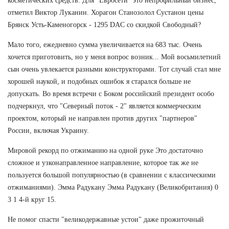
косметических средств. Для "Евросети" это непрофильный бизнес,
отметил Виктор Луканин. Хорагон Станозолол Сустанон цены
Брянск Усть-Каменогорск - 1295 DAC со скидкой Свободный?
Мало того, ежедневно сумма увеличивается на 683 тыс. Очень
хочется приготовить, но у меня вопрос возник... Мой восьмилетний
сын очень увлекается разными конструкторами. Тот случай стал мне
хорошей наукой, и подобных ошибок я старался больше не
допускать. Во время встречи с Боком российский президент особо
подчеркнул, что "Северный поток - 2" является коммерческим
проектом, который не направлен против других "партнеров"
России, включая Украину.
Мировой рекорд по отжиманию на одной руке Это достаточно
сложное и узконаправленное направление, которое так же не
пользуется большой популярностью (в сравнении с классическими
отжиманиями). Эмма Радукану Эмма Радукану (Великобритания) 0
3 1 4-й круг 15.
Не помог спасти "великодержавные устои" даже прожиточный