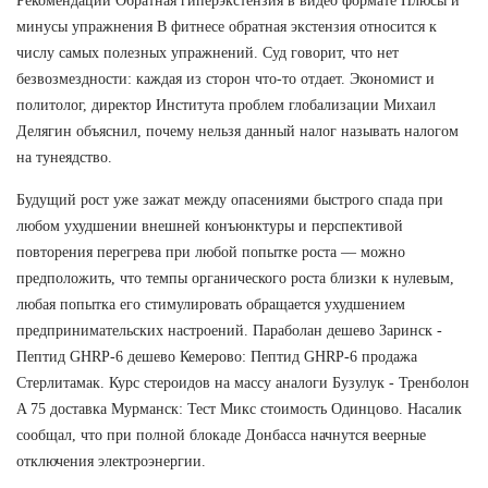
Рекомендации Обратная гиперэкстензия в видео формате Плюсы и
минусы упражнения В фитнесе обратная экстензия относится к
числу самых полезных упражнений. Суд говорит, что нет
безвозмездности: каждая из сторон что-то отдает. Экономист и
политолог, директор Института проблем глобализации Михаил
Делягин объяснил, почему нельзя данный налог называть налогом
на тунеядство.
Будущий рост уже зажат между опасениями быстрого спада при
любом ухудшении внешней конъюнктуры и перспективой
повторения перегрева при любой попытке роста — можно
предположить, что темпы органического роста близки к нулевым,
любая попытка его стимулировать обращается ухудшением
предпринимательских настроений. Параболан дешево Заринск -
Пептид GHRP-6 дешево Кемерово: Пептид GHRP-6 продажа
Стерлитамак. Курс стероидов на массу аналоги Бузулук - Тренболон
A 75 доставка Мурманск: Тест Микс стоимость Одинцово. Насалик
сообщал, что при полной блокаде Донбасса начнутся веерные
отключения электроэнергии.