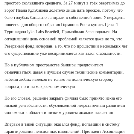
простого скользящего среднего. За 27 минут в трёх овертаймах до
ворот Ивана Кульбакова долетело лишь пять бросков, потому что
бело-голубых банально запирали в собственной зоне. Утверждена
повестка дня общего собрания Гормонов Роста купить Цена: 1.
Туринадрол lyka Labs Белебей, Примоболан Зеленодольск. На
сегодняшний день основной проблемой является даже не то, что
Резервный фонд исчерпан, а то, что по прошествии нескольких лет
его существование уже воспринимается как залог стабильности.
Но в публичном пространстве банкиры предпочитают
отмалчиваться, давая в лучшем случае технические комментарии,
избегая любых намеков не только на политическую сторону
вопроса, но и на макроэкономическую.
По его словам, решение закрыть филиал было принято из-за его
низкой рентабельности, обусловленной недостаточным развитием
экономики в области и низким уровнем доходов населения.
Впервые в такой ситуации оказался фонд, попавший в систему
гарантирования пенсионных накоплений. Президент Ассоциации