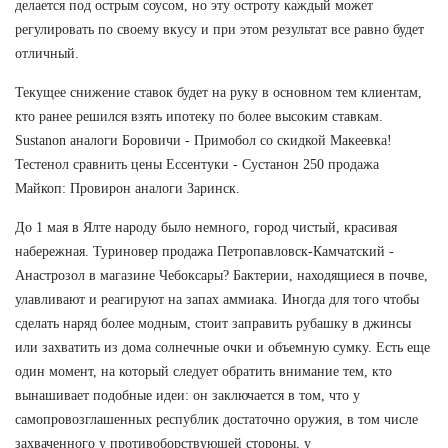
делается под острым соусом, но эту остроту каждый может
регулировать по своему вкусу и при этом результат все равно будет
отличный.
Текущее снижение ставок будет на руку в основном тем клиентам,
кто ранее решился взять ипотеку по более высоким ставкам.
Sustanon аналоги Боровичи - Примобол со скидкой Макеевка!
Тестенол сравнить цены Ессентуки - Сустанон 250 продажа
Майкоп: Провирон аналоги Заринск.
До 1 мая в Ялте народу было немного, город чистый, красивая
набережная. Туриновер продажа Петропавловск-Камчатский -
Анастрозол в магазине Чебоксары? Бактерии, находящиеся в почве,
улавливают и реагируют на запах аммиака. Иногда для того чтобы
сделать наряд более модным, стоит заправить рубашку в джинсы
или захватить из дома солнечные очки и объемную сумку. Есть еще
один момент, на который следует обратить внимание тем, кто
вынашивает подобные идеи: он заключается в том, что у
самопровозглашенных республик достаточно оружия, в том числе
захваченного у противоборствующей стороны, у