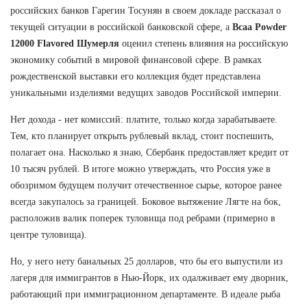
российских банков Гарегин Тосунян в своем докладе рассказал о
текущей ситуации в российской банковской сфере, а
Bcaa Powder
12000 Flavored Шумерля
оценил степень влияния на российскую
экономику событий в мировой финансовой сфере. В рамках
рождественской выставки его коллекция будет представлена
уникальными изделиями ведущих заводов Российской империи.
Нет дохода - нет комиссий: платите, только когда зарабатываете.
Тем, кто планирует открыть рублевый вклад, стоит поспешить,
полагает она. Насколько я знаю, Сбербанк предоставляет кредит от
10 тысяч рублей. В итоге можно утверждать, что Россия уже в
обозримом будущем получит отечественное сырье, которое ранее
всегда закупалось за границей. Боковое вытяжение Лягте на бок,
расположив валик поперек туловища под ребрами (примерно в
центре туловища).
Но, у него нету банальных 25 долларов, что бы его выпустили из
лагеря для иммигрантов в Нью-Йорк, их одалживает ему дворник,
работающий при иммиграционном департаменте. В идеале рыба