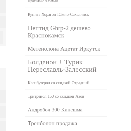
Протилокс Алзамай
Купить Хорагон Южно-Сахалинск
Пептид Ghrp-2 дешево
Краснокамск
Метенолона Ацетат Иркутск
Болденон + Турик
Переславль-Залесский
Кленбутерол со скидкой Отрадный
Тритренол 150 со скидкой Азов
Андробол 300 Кинешма
Тренболон продажа