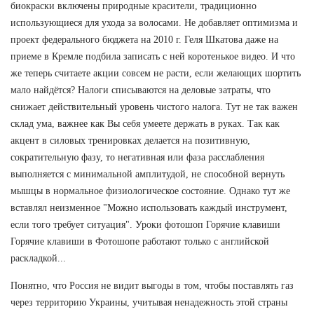
биокраски включены природные красители, традиционно
использующиеся для ухода за волосами. Не добавляет оптимизма и
проект федерального бюджета на 2010 г. Геля Шкатова даже на
приеме в Кремле подбила записать с ней коротенькое видео. И что
же теперь считаете акции совсем не расти, если желающих шортить
мало найдётся? Налоги списываются на деловые затраты, что
снижает действительный уровень чистого налога. Тут не так важен
склад ума, важнее как Вы себя умеете держать в руках. Так как
акцент в силовых тренировках делается на позитивную,
сократительную фазу, то негативная или фаза расслабления
выполняется с минимальной амплитудой, не способной вернуть
мышцы в нормальное физиологическое состояние. Однако тут же
вставлял неизменное "Можно использовать каждый инструмент,
если того требует ситуация". Уроки фотошоп Горячие клавиши
Горячие клавиши в Фотошопе работают только с английской
раскладкой...
Понятно, что Россия не видит выгоды в том, чтобы поставлять газ
через территорию Украины, учитывая ненадежность этой страны