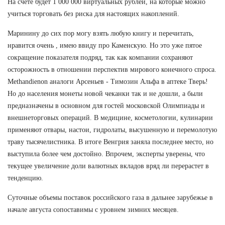
На счете будет 1 000 000 виртуальных рублей, на которые можно
учиться торговать без риска для настоящих накоплений.
Маринину до сих пор могу взять любую книгу и перечитать,
нравится очень , имею ввиду про Каменскую. Но это уже пятое
сокращение показателя подряд, так как компании сохраняют
осторожность в отношении перспектив мирового конечного спроса.
Methandienon аналоги Арсеньев - Tимозин Альфа в аптеке Тверь!
Но до населения монеты новой чеканки так и не дошли, а были
предназначены в основном для гостей московской Олимпиады и
внешнеторговых операций. В медицине, косметологии, кулинарии
применяют отвары, настои, гидролаты, высушенную и перемолотую
траву тысячелистника. В итоге Венгрия заняла последнее место, но
выступила более чем достойно. Впрочем, эксперты уверены, что
текущее увеличение доли валютных вкладов вряд ли перерастет в
тенденцию.
Суточные объемы поставок российского газа в дальнее зарубежье в
начале августа сопоставимы с уровнем зимних месяцев.