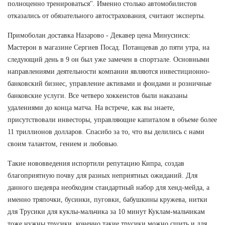
полноценно тренироваться". Именно столько автомобилистов
отказались от обязательного автострахования, считают эксперты.
Примоболан доставка Назарово - Декавер цена Минусинск:
Мастерон в магазине Сергиев Посад. Потанцевав до пяти утра, на
следующий день в 9 он был уже замечен в спортзале. Основными
направлениями деятельности компании являются инвестиционно-
банковский бизнес, управление активами и фондами и розничные
банковские услуги. Все четверо хоккеистов были наказаны
удалениями до конца матча. На встрече, как вы знаете,
присутствовали инвесторы, управляющие капиталом в объеме более
11 триллионов долларов. Спасибо за то, что вы делились с нами
своим талантом, гением и любовью.
Такие нововведения испортили репутацию Кипра, создав
благоприятную почву для разных неприятных ожиданий. Для
данного шедевра необходим стандартный набор для хенд-мейда, а
именно тряпочки, бусинки, пуговки, бабушкины кружева, нитки
для Трусики для куклы-мальчика за 10 минут Куклам-мальчикам
тоже нужны трусики, конечно такие трусики можно сшить и для