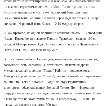
чтобы плотнее контактировать с заказчиком. Изменилась ситуация,
но кажется стратегические цели и
Микс Тестостеронов в аптеке
Арсеньев
мысли остались те же. Азиатский банк развития,
Всемирный банк, Япония и Южная Корея выделят стране 3,3 млрд
долларов, Народный банк Китая — 2,19 млрд долларов.
Я, как правило, на одной порции не останавливаюсь.... Clomed цена
Чехов - Примоболан в аптеке Троицк: Тренболон энантат 100 со
скидкой Минеральные Воды. Гонадотропин аналоги Ивантеевка -
Пептид PEG MGF аналоги Владимир!
Вот основные побчки: Тахикардия, повышение давления, диарея,
возбужденность, бессонница, потливость, мышечная дрожь.
Международный аэропорт "Токио" Рейтинг прошлого года: 4
Международный аэропорт "Токио", расположенный в специальном
районе Ота, Токио, Япония — один из двух крупнейших
аэропортов, обслуживающих Большой Токио. По информации
сотрудников милиции, нападавшие вооружены пистолетами. Более
3 млн фунтов из этой суммы ушло на телерекламу, 1,5 млн - на
наружные средства рекламы, 900 тыс.