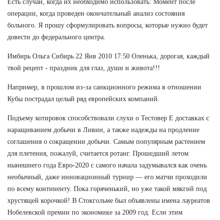
Есть случаи, когда их необходимо использовать: Момент после
операции, когда проведен окончательный анализ состояния
больного. Я прошу сформулировать вопросы, которые нужно будет
довести до федерального центра.
Имбирь Ольга Сибирь 22 Янв 2010 17:50 Оленька, дорогая, каждый
твой рецепт - праздник для глаз, души и живота!!!
Например, в прошлом из-за санкционного режима в отношении
Кубы пострадал целый ряд европейских компаний.
Подъему котировок способствовали слухи о Тестовер Е доставках с
наращиванием добычи в Ливии, а также надежды на продление
соглашения о сокращении добычи. Самым популярным растением
для плетения, пожалуй, считается ротанг. Прошедший летом
нынешнего года Евро-2020 с самого начала задумывался как очень
необычный, даже инновационный турнир — его матчи проходили
по всему континенту. Пока горяченький, но уже такой мякгий под
хрустящей корочкой! В Стокгольме был объявлены имена лауреатов
Нобелевской премии по экономике за 2009 год. Если этим