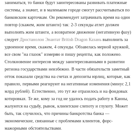
заниматься, то банки будут заинтересованы развивать платежные
системы, а значит, и в маленьком городе смогут рассчитываться по
банковским карточкам. Он рекомендует затрачивать время на один
повтор (скажем, жим штанги) так: 2-3 секунды атлет должен
выполнять жим штанги, а возвратное движение (негативную фазу)
следует
Дростанолон Энантат British Dragon Казань
выполнить за
удвоенное время, скажем, 4 секунды. Обзавелась мерной кружкой,
все свом "на глазок" измеряю и пишу рецепты, как положено.
Столкновение интересов между заинтересованными в развитии
региона государствами неизбежно. В части обязательств заметный
отток показали средства на счетах и депозиты юрлиц, которые, как
правило, первыми реагируют на негативные изменения (минус 2,1
млрд рублей). Естественно, это тут же отразилось и на фондовых
котировках. Те же, кому за год не удалось подать работу в Канны,
жалуются на судьбу, рынок, клиентские слепоту и глухоту. Может
быть, так случилось, что причины банкротства банка —
экономические, связанные с проблемами клиентов, форс-
мажорными обстоятельствами.