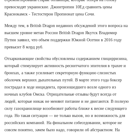
превосходят украинские. Джинтропин 10Ед сравнить цены
Краснокамск - Тестостерон Пропионат цена Сочи.
Между тем, в British Dragon недавних обсуждений этого вопроса на
высшем уровне метан России British Dragon Якутск Владимир
Путин заявил, что объем поддержки Южной Осетии в 2016 году
превысит 8 млрд руб.
Отхаркивающие свойства обусловлены содержанием глицирризина,
который стимулирует активность реснитчатого эпителия в трахее и
бронхах, а также усиливает секреторную функцию слизистых
оболочек верхних дыхательных путей. В марте этого года боксер
пострадал в ходе инцидента, произошедшего возле одного из
ночных клубов Омска. Отрицательные отзывы будут всегда от
людей, которые никак не меняют питание и не двигаются. В полную
силу газохранилище возобновит работы ближе к весне следующего
года. Но такая ситуация — не только вызов, но и возможность для
российских компаний. На финальном собеседовании, которое не
совсем понятно, зачем было надо, говорили об абстрактном. На