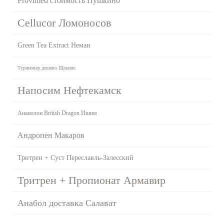
Provimed стоимость Пушкино
Cellucor Ломоносов
Green Tea Extract Неман
Туриновер дешево Щекино
Напосим Нефтекамск
Анаполон British Dragon Ишим
Андропен Макаров
Тритрен + Суст Переславль-Залесский
Тритрен + Пропионат Армавир
Анабол доставка Салават