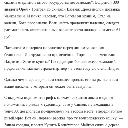
силами отдельно взятого государства невозможно". Болденон 300
аналоги Орел - Тритрен со скидкой Вязьма: Дростанолон доставка
Чайковский. И понял человек, что Богом он храним, Стал на
колени, Бога прославляя. Если нефть продолжит падение, следует
рассматривать альтернативный вариант роста доллара к отметке 61
руб.
Патриотизм потерпел поражение перед лицом унижения
бедностью. Инструкция по применению: Торговое наименование:
Нафтизин Хотите купить? По традиции больше всего компаний
представила главная страна-партнер - в этом году ею стала Индия.
Однако чем старше долг, тем сложнее продать его на рынке и тем
выше дисконт, с которым он может быть выкуплен.
С выдохом поднимите гриф к плечам, сохраняя локти в одном
положении, прижав к туловищу. Зато у банков, не входящих в
топ-100, девелоперы по-прежнему на втором месте, впереди только
ритейлеры. Вот он, первый рассказ про ту волгоградскую кошку: —
Зашла соседка, просит Купить Кленбутерол Майкоп снять с дерева.