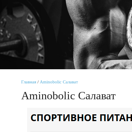
Главная
/
Aminobolic Салават
Aminobolic Салават