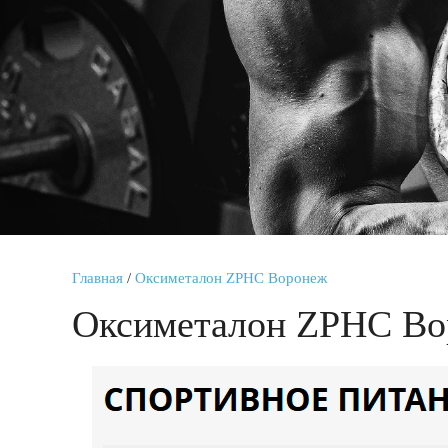
Главная
/
Оксиметалон ZPHC Воронеж
Оксиметалон ZPHC В