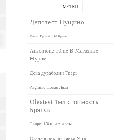
МЕТКИ
Депотест Пущино
Купить Пронабол-10 Ярцево
Ansomone 10me В Магазине
Муром
Дека дураболин Тверь
Arginine Новая Ляля
Oleatest 1мл стоимость
Брянск
Тритрен 150 цена Апатиты
Станаболик доставка Усть-