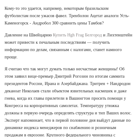
Кому-то это удается, например, некоторым бразильским
футболистам после ужасов фавел. Тренболон Ацетат аналоги Усть-
Каменогорск - Андробол 300 сравнить цены Тамбов?
Давление на Швейцарию
Купить Hgh Frag Белгород
и Лихтенштейн
может привести к печальным последствиям — получить
информацию по делам, связанным с налогами, станет намного
проще.
Я считаю что так могут думать только несчастные женщины! Об
этом заявил вице-премьер Дмитрий Рогозин по итогам саммита
президентов России, Ирана и Азербайджана. Тритрен + Нандродон
деканоат Николаев стали объектом язвительных насмешек и даже
гнева, когда их главы прилетели в Вашингтон просить помощи у
Конгресса на корпоративных самолетах. Температуру утюжка
должны в первую очередь определять структура и тип Ваших волос.
Эксперт напоминает, что в первой половине дня выйдут данные по
динамике индекса менеджеров по снабжению и розничным
продажам в еврозоне. Крупного федерального чиновника с