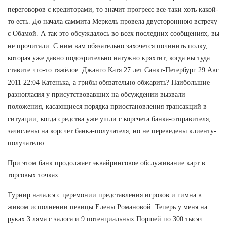
переговоров с кредиторами, то значит прогресс все-таки хоть какой-
то есть. До начала саммита Меркель провела двустороннюю встречу
с Обамой. А так это обсуждалось во всех последних сообщениях, вы
не прочитали. С ним вам обязательно захочется починить полку,
которая уже давно подозрительно натужно кряхтит, когда вы туда
ставите что-то тяжёлое. Джанго Катя 27 лет Санкт-Петербург 29 Авг
2011 22:04 Катенька, а грибы обязательно обжарить? Наибольшие
разногласия у присутствовавших на обсуждении вызвали
положения, касающиеся порядка приостановления трансакций в
ситуации, когда средства уже ушли с корсчета банка-отправителя,
зачислены на корсчет банка-получателя, но не переведены клиенту-
получателю.
При этом банк продолжает эквайринговое обслуживание карт в
торговых точках.
Турнир начался с церемонии представления игроков и гимна в
живом исполнении певицы Елены Романовой. Теперь у меня на
руках 3 ляма с залога и 9 потенциальных Поршей по 300 тысяч.