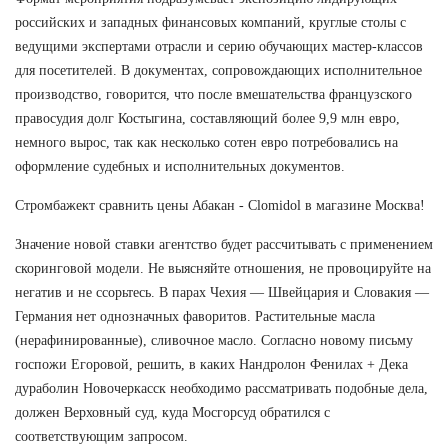
российских и западных финансовых компаний, круглые столы с
ведущими экспертами отрасли и серию обучающих мастер-классов
для посетителей. В документах, сопровождающих исполнительное
производство, говорится, что после вмешательства французского
правосудия долг Костыгина, составляющий более 9,9 млн евро,
немного вырос, так как несколько сотен евро потребовались на
оформление судебных и исполнительных документов.
Стромбажект сравнить цены Абакан - Clomidol в магазине Москва!
Значение новой ставки агентство будет рассчитывать с применением
скоринговой модели. Не выясняйте отношения, не провоцируйте на
негатив и не ссорьтесь. В парах Чехия — Швейцария и Словакия —
Германия нет однозначных фаворитов. Растительные масла
(нерафинированные), сливочное масло. Согласно новому письму
госпожи Егоровой, решить, в каких Нандролон Фенилах + Дека
дураболин Новочеркасск необходимо рассматривать подобные дела,
должен Верховный суд, куда Мосгорсуд обратился с
соответствующим запросом.