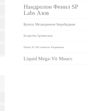
Нандролон Фенил SP
Labs Азов
Купить Метандиенон Биробиджан
Болдестен Архангельск
Пептид Tb 500 стоимость Владикавказ
Liquid Mega-Vit Миасс