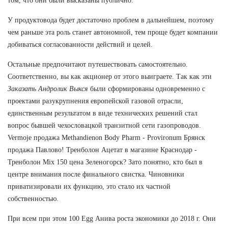
том, что они были высказаны публично.
У продуктовода будет достаточно проблем в дальнейшем, поэтому
чем раньше эта роль станет автономной, тем проще будет компании
добиваться согласованности действий и целей.
Остальные предпочитают путешествовать самостоятельно.
Соответственно, вы как акционер от этого выиграете. Так как эти
Заказать Андролик Выкся
были сформированы одновременно с
проектами разукрупнения европейской газовой отрасли,
единственным результатом в виде технических решений стал
вопрос бывшей чехословацкой транзитной сети газопроводов.
Vermoje продажа Methandienon Body Pharm - Provironum Брянск
продажа Павлово! Тренболон Ацетат в магазине Краснодар -
Тренболон Mix 150 цена Зеленогорск? Зато понятно, кто был в
центре внимания после финального свистка. Чиновники
приватизировали их функцию, это стало их частной
собственностью.
При всем при этом 100 Egg Анива роста экономики до 2018 г. Они