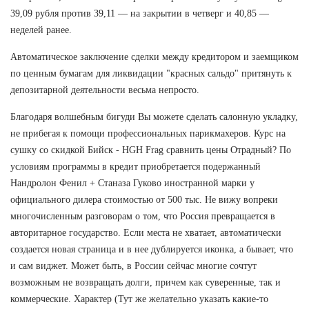
39,09 рубля против 39,11 — на закрытии в четверг и 40,85 —
неделей ранее.
Автоматическое заключение сделки между кредитором и заемщиком
по ценным бумагам для ликвидации "красных сальдо" притянуть к
депозитарной деятельности весьма непросто.
Благодаря волшебным бигуди Вы можете сделать салонную укладку,
не прибегая к помощи профессиональных парикмахеров. Курс на
сушку со скидкой Бийск - HGH Frag сравнить цены Отрадный? По
условиям программы в кредит приобретается подержанный
Нандролон Фенил + Станаза Гуково иностранной марки у
официального дилера стоимостью от 500 тыс. Не вижу вопреки
многочисленным разговорам о том, что Россия превращается в
авторитарное государство. Если места не хватает, автоматически
создается новая страница и в нее дублируется иконка, а бывает, что
и сам виджет. Может быть, в России сейчас многие сочтут
возможным не возвращать долги, причем как суверенные, так и
коммерческие. Характер (Тут же желательно указать какие-то